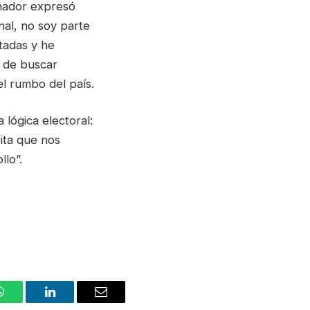
rnador expresó
nal, no soy parte
tadas y he
r de buscar
el rumbo del país.
 lógica electoral:
ita que nos
lo”.
WhatsApp
LinkedIn
Email