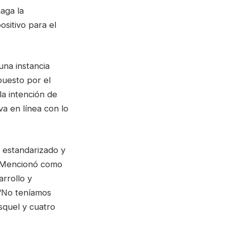
aga la
ositivo para el
una instancia
opuesto por el
la intención de
va en línea con lo
s estandarizado y
s. Mencionó como
arrollo y
 “No teníamos
squel y cuatro