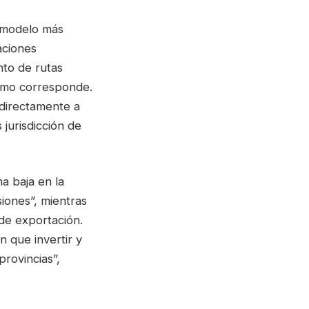
n modelo más
aciones
nto de rutas
como corresponde.
 directamente a
jurisdicción de
na baja en la
iones”, mientras
de exportación.
n que invertir y
provincias”,