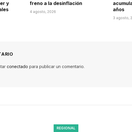
er y
freno a la desinflación
acumula
ales
años
4 agosto, 2026
3 agosto, 
TARIO
star
conectado
para publicar un comentario.
REGIONAL