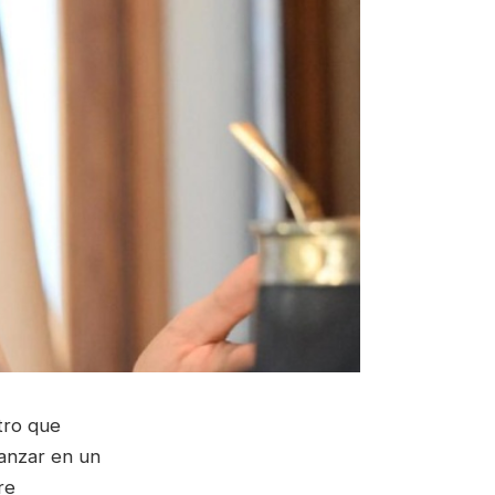
tro que
vanzar en un
re