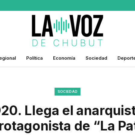
egional
Política
Economía
Sociedad
Deport
SOCIEDAD
920. Llega el anarquis
rotagonista de “La P