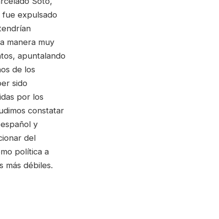
arcelado Soto,
, fue expulsado
tendrían
una manera muy
tos, apuntalando
nos de los
ber sido
das por los
udimos constatar
 español y
cionar del
mo política a
s más débiles.