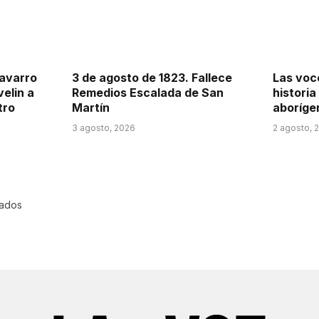
Navarro
3 de agosto de 1823. Fallece
Las voce
velin a
Remedios Escalada de San
historia
tro
Martín
aboríge
3 agosto, 2026
2 agosto, 
rados