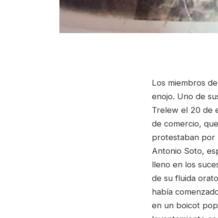
Los miembros de 
enojo. Uno de sus
Trelew el 20 de 
de comercio, que 
protestaban por l
Antonio Soto, es
lleno en los suce
de su fluida orat
había comenzado 
en un boicot pop