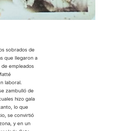
os sobrados de
s que llegaron a
ga de empleados
Matté
n laboral.
se zambulló de
cuales hizo gala
tanto, lo que
, se convirtió
zona, y en un