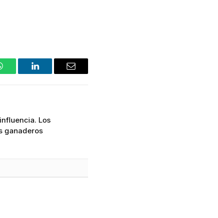
WhatsApp
LinkedIn
Email
nfluencia. Los
os ganaderos