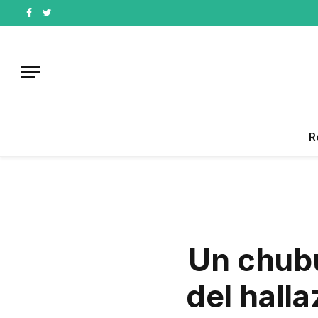
Facebook
Twitter
R
Un chubu
del halla