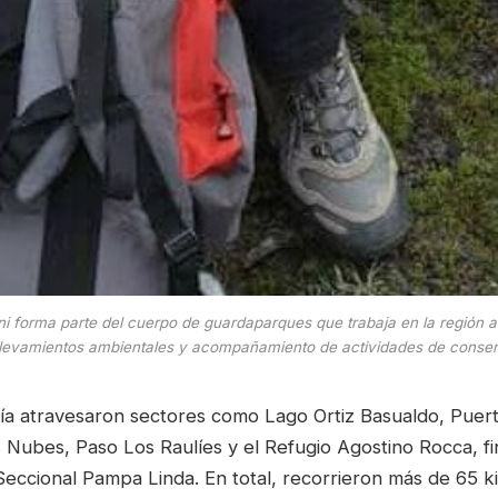
 forma parte del cuerpo de guardaparques que trabaja en la región an
, relevamientos ambientales y acompañamiento de actividades de cons
sía atravesaron sectores como Lago Ortiz Basualdo, Puer
s Nubes, Paso Los Raulíes y el Refugio Agostino Rocca, fi
Seccional Pampa Linda. En total, recorrieron más de 65 k