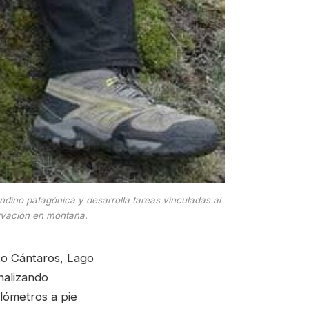
dino patagónica y desarrolla tareas vinculadas al
ervación en montaña.
to Cántaros, Lago
nalizando
ilómetros a pie