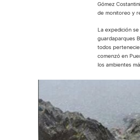
Gómez Costantini
de monitoreo y r
La expedición se 
guardaparques Br
todos pertenecie
comenzó en Puert
los ambientes más