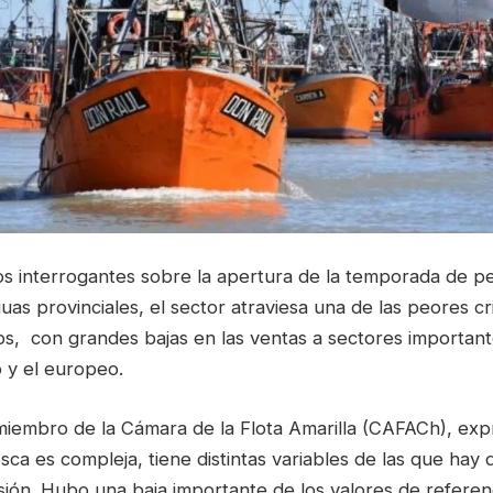
os interrogantes sobre la apertura de la temporada de p
uas provinciales, el sector atraviesa una de las peores cr
ños, con grandes bajas en las ventas a sectores importan
 y el europeo.
 miembro de la Cámara de la Flota Amarilla (CAFACh), exp
esca es compleja, tiene distintas variables de las que hay
ión. Hubo una baja importante de los valores de referen