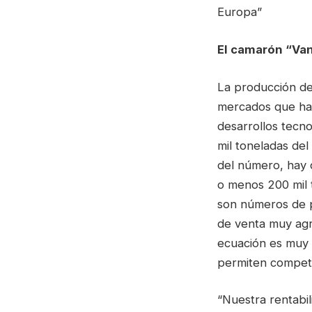
Europa”
El camarón “Va
La producción de
mercados que hab
desarrollos tecn
mil toneladas de
del número, hay 
o menos 200 mil 
son números de p
de venta muy agr
ecuación es muy 
permiten competir
“Nuestra rentabi