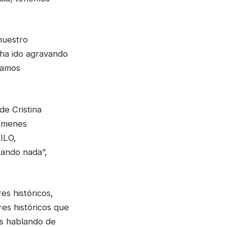
nuestro
e ha ido agravando
tamos
de Cristina
lúmenes
ILO,
tando nada”,
es históricos,
res históricos que
os hablando de