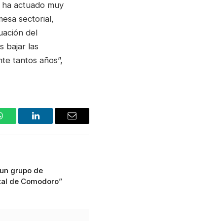
s, ha actuado muy
sa sectorial,
uación del
s bajar las
te tantos años”,
WhatsApp
LinkedIn
Email
un grupo de
ital de Comodoro”