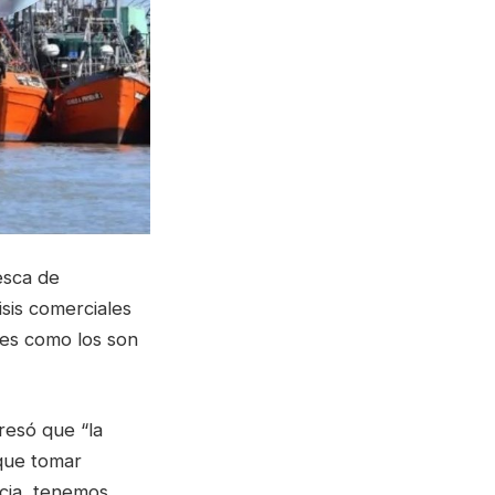
esca de
isis comerciales
tes como los son
resó que “la
 que tomar
cia, tenemos