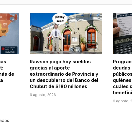
más
Rawson paga hoy sueldos
Program
t:
gracias al aporte
deudas 
más de
extraordinario de Provincia y
público
ra
un descubierto del Banco del
quiénes
Chubut de $180 millones
cuáles s
benefic
6 agosto, 2026
6 agosto, 
rados