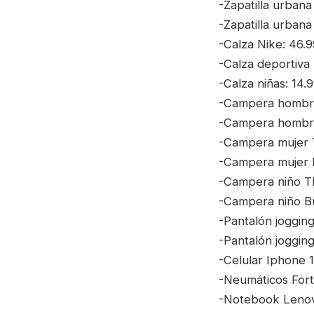
-Zapatilla urbana
-Zapatilla urbana
-Calza Nike: 46.9
-Calza deportiva 
-Calza niñas: 14.
-Campera hombre 
-Campera hombre:
-Campera mujer T
-Campera mujer D
-Campera niño Th
-Campera niño Bu
-Pantalón joggin
-Pantalón joggin
-Celular Iphone 1
-Neumáticos Fort
-Notebook Lenovo