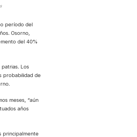
s
mo período del
eños. Osorno,
remento del 40%
patrias. Los
s probabilidad de
rno.
imos meses, “aún
ituados años
s principalmente