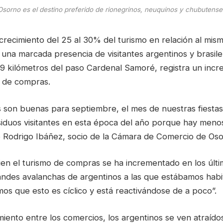
Osorno es el destino preferido de rionegrinos, neuquinos y chubutense
 crecimiento del 25 al 30% del turismo en relación al mis
 una marcada presencia de visitantes argentinos y brasil
29 kilómetros del paso Cardenal Samoré, registra un inc
o de compras.
 son buenas para septiembre, el mes de nuestras fiestas 
siduos visitantes en esta época del año porque hay meno
ió Rodrigo Ibáñez, socio de la Cámara de Comercio de Oso
ien el turismo de compras se ha incrementado en los últ
andes avalanchas de argentinos a las que estábamos hab
os que esto es cíclico y está reactivándose de a poco”.
iento entre los comercios, los argentinos se ven atraído