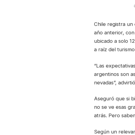
Chile registra un
año anterior, con
ubicado a solo 1
a raíz del turism
“Las expectativas
argentinos son a
nevadas”, advirt
Aseguró que si b
no se ve esas gr
atrás. Pero sabem
Según un relevam