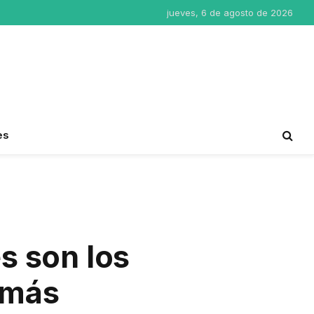
jueves, 6 de agosto de 2026
es
es son los
 más