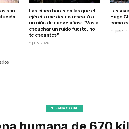
ñas son
Las cinco horas en las que el
Las vivi
itución
ejército mexicano rescató a
Hugo Ch
un niño de nueve años: “Vas a
como ca
escuchar un ruido fuerte, no
29 junio, 2
te espantes”
2 julio, 2026
rados
INTERNACIONAL
na humana de 670 ki