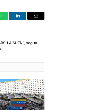
WhatsApp
LinkedIn
Email
ÄRSH A SÚEN”, según
s