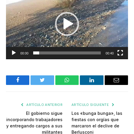
de
video
00:00
00:40
Facebook
Twitter
WhatsApp
LinkedIn
Email
ARTÍCULO ANTERIOR
ARTÍCULO SIGUIENTE
El gobierno sigue
Los «bunga bunga», las
incorporando trabajadores
fiestas con orgías que
y entregando cargos a sus
marcaron el declive de
militantes
Berlusconi