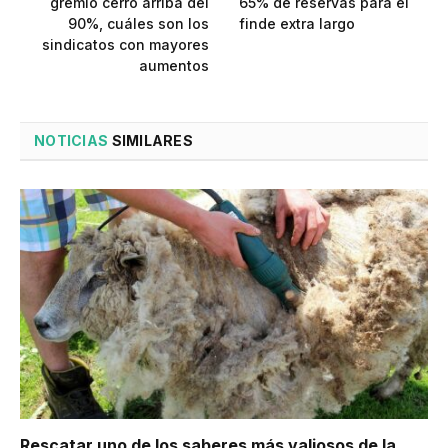
gremio cerró arriba del
65% de reservas para el
90%, cuáles son los
finde extra largo
sindicatos con mayores
aumentos
NOTICIAS
SIMILARES
Rescatar uno de los saberes más valiosos de la