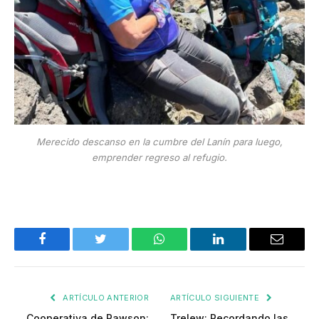
Merecido descanso en la cumbre del Lanín para luego,
emprender regreso al refugio.
Facebook
Twitter
WhatsApp
LinkedIn
Email
ARTÍCULO ANTERIOR
ARTÍCULO SIGUIENTE
Cooperativa de Rawson:
Trelew: Recordando las