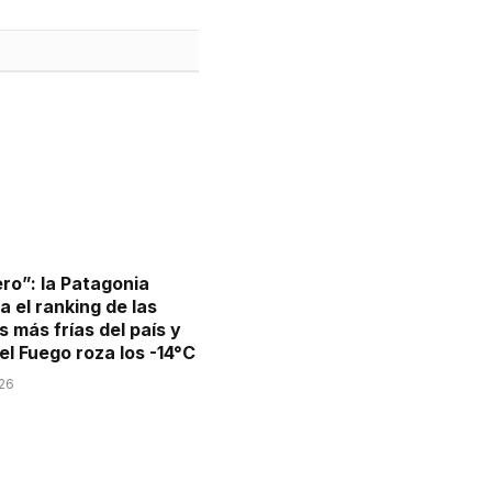
ro”: la Patagonia
 el ranking de las
 más frías del país y
el Fuego roza los -14°C
026