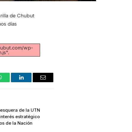
rilla de Chubut
mos días
chubut.com/wp-
js".
WhatsApp
LinkedIn
Email
 Pesquera de la UTN
nterés estratégico
os de la Nación