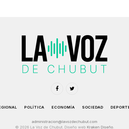
Facebook
Twitter
EGIONAL
POLÍTICA
ECONOMÍA
SOCIEDAD
DEPORT
administracion@lavozdechubut.com
© 2026 La Voz de Chubut. Diseño web
Kraken Diseño
.