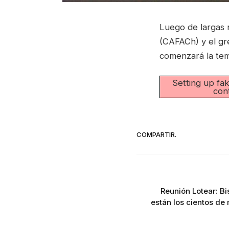
Luego de largas 
(CAFACh) y el gr
comenzará la tem
Setting up fa
con
COMPARTIR.
Reunión Lotear: B
están los cientos de 