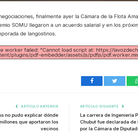
negociaciones, finalmente ayer la Cámara de la Flota Ama
emio SOMU llegaron a un acuerdo salarial y en los próxi
porada de langostinos.
ke worker failed: "Cannot load script at: https://lavozde
tent/plugins/pdf-embedder/assets/js/pdfjs/pdf.worker.min.
Facebook
Twitter
ARTÍCULO ANTERIOR
ARTÍCULO SIGUIENTE
iss no pudo explicar dónde
La carrera de Ingeniería
millones que aportaron los
Chubut fue declarada de i
vecinos
por la Cámara de Diputad