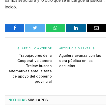
damos sepultura y lo otro que se encargue la justicia”,
indicó.
Facebook
Twitter
WhatsApp
LinkedIn
Email
ARTÍCULO ANTERIOR
ARTÍCULO SIGUIENTE
Trabajadores de la
Aguilera avanza con las
Cooperativa Lanera
obra pública en las
Trelew buscan
escuelas
alternativas ante la falta
de apoyo del gobierno
provincial
NOTICIAS
SIMILARES