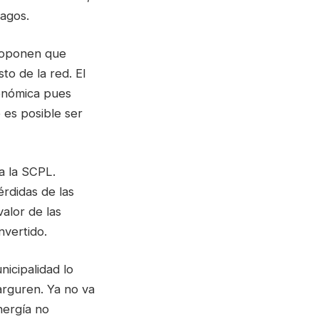
agos.
proponen que
to de la red. El
conómica pues
 es posible ser
a la SCPL.
érdidas de las
alor de las
invertido.
icipalidad lo
rguren. Ya no va
nergía no