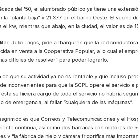
cada del ’50, el alumbrado público ya tiene una extensió
 la “planta baja” y 21.377 en el barrio Oeste. El vecino de
el kw, mientras que abajo, en la ciudad, el valor es de 1
itar, Julio Lagos, pide a Ibarguren que la red conductor
ecida en venta a la Cooperativa Popular, a lo cual el emp
s difíciles de resolver” para poder lograrlo.
 de que su actividad ya no es rentable y que incluso pro
de inconvenientes para que la SCPL opere el servicio a p
i ésta se hiciera cargo de todo el servicio no habría segu
so de emergencia, al fallar “cualquiera de las máquinas”.
sgrimido es que Correos y Telecomunicaciones y el Hospi
riente continua, así como dos barracas con motores de 5
res y “la fábrica de hielo y cámara frigorífica más importan