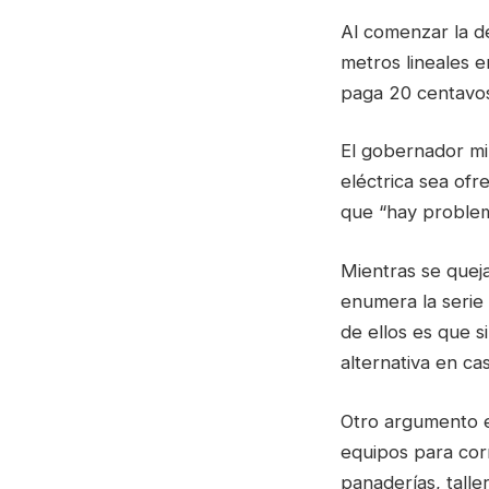
Al comenzar la dé
metros lineales en
paga 20 centavos 
El gobernador mil
eléctrica sea ofr
que “hay problema
Mientras se queja
enumera la serie 
de ellos es que s
alternativa en ca
Otro argumento e
equipos para cor
panaderías, talle