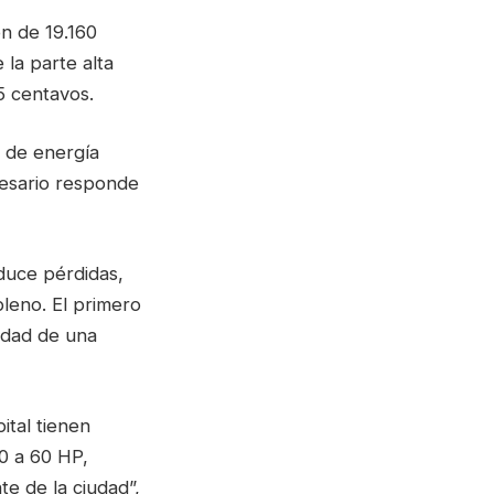
n de 19.160
 la parte alta
5 centavos.
a de energía
resario responde
duce pérdidas,
leno. El primero
ridad de una
tal tienen
0 a 60 HP,
te de la ciudad”,