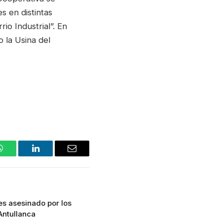
s en distintas
io Industrial”. En
 la Usina del
WhatsApp
LinkedIn
Email
 es asesinado por los
Antullanca