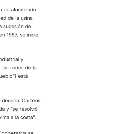
io de alumbrado
 red de la usina
a sucesión de
 1957, se inicie
ndustrial y
 las redes de la
ueblo”) está
a década. Cartens
a y “se resolvió
ima a la costa”,
 Cooperativa se