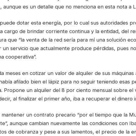
, aunque es un detalle que no menciona en esta nota a L
puede dotar esta energía, por lo cual sus autoridades 
 cargo de brindar corriente continua y la entidad, del res
ra que “la venta de la red sería para mí una solución e
ar un servicio que actualmente produce pérdidas, pues no
a cooperativa”.
a meses en cotizar un valor de alquiler de sus máquinas 
abía afilado bien el lápiz para no seguir teniendo esas p
 Propone un alquiler del 8 por ciento mensual sobre el v
decir, al finalizar el primer año, iba a recuperar el dinero 
 mantener un contrato precario “por el tiempo que la Mun
te”, aunque cambian nuevamente las condiciones con Iba
stos de cobranza y pese a sus lamentos, el precio de la e