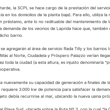
tarde, la SCPL se hace cargo de la prestación del servic
ía en los domicilios de la planta baja). Para ello, utiliza la
n préstamo, ante lo no redituable del mantenimiento de l
a demanda de los vecinos de Laprida hace que, también en
dicho barrio.
e agregarán al área de servicio Rada Tilly y los barrios I
 Más al Norte, Ciudadela y Próspero Palazzo verían llegar
i toda la ciudad (a esta altura, es injusto denominarla “p
ooperativa.
da nuevamente su capacidad de generación a finales de l
 requiere 3.000 kw de potencia para satisfacer la demand
eto debía recurrirse al mar, ubicando la nueva usina próx
al Playa Sud, ubicada sobre la Ruta Nº 3, con la cual “la