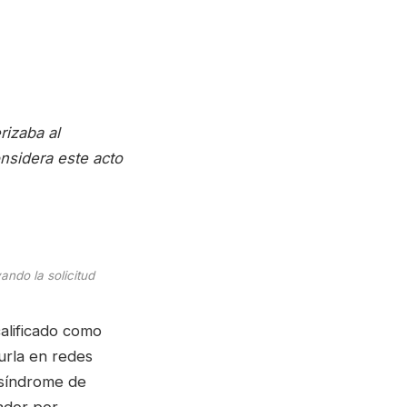
rizaba al
sidera este acto
ndo la solicitud
alificado como
burla en redes
 síndrome de