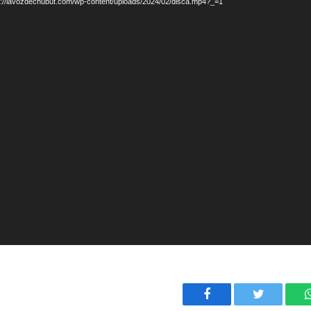
s://lavozdechubut.com/wp-content/uploads/2024/02/disca.mp4?_=1
Facebook
Twitter