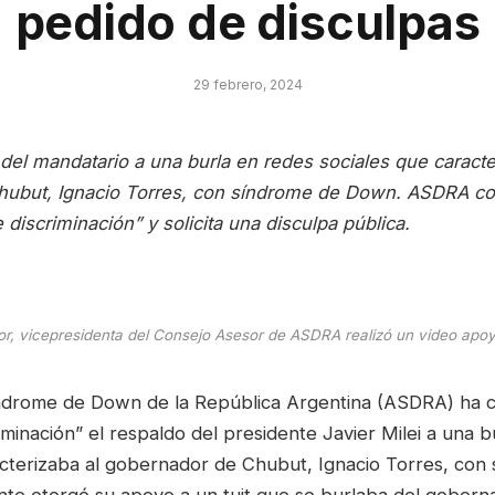
pedido de disculpas
29 febrero, 2024
 del mandatario a una burla en redes sociales que caracte
ubut, Ignacio Torres, con síndrome de Down. ASDRA con
discriminación” y solicita una disculpa pública.
r, vicepresidenta del Consejo Asesor de ASDRA realizó un video apoya
ndrome de Down de la República Argentina (ASDRA) ha c
iminación” el respaldo del presidente Javier Milei a una 
acterizaba al gobernador de Chubut, Ignacio Torres, con