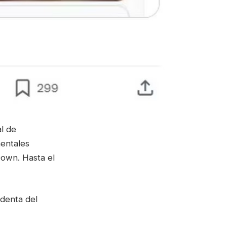
l de
mentales
Down. Hasta el
identa del