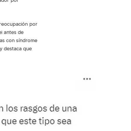
ador por
preocupación por
ei antes de
nas con síndrome
 y destaca que