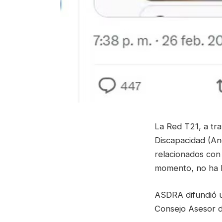
La Red T21, a tr
Discapacidad (An
relacionados con
momento, no ha h
ASDRA difundió u
Consejo Asesor de