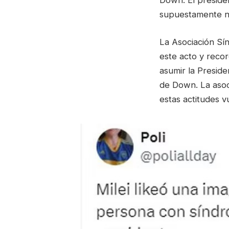
Down. El preside
supuestamente no
La Asociación Sí
este acto y recor
asumir la Presid
de Down. La asoc
estas actitudes 