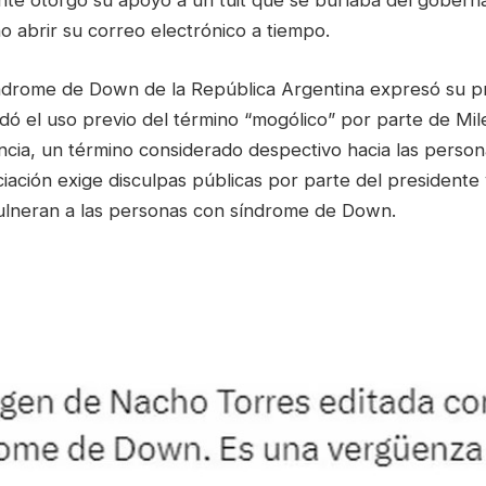
nte otorgó su apoyo a un tuit que se burlaba del gobern
 abrir su correo electrónico a tiempo.
ndrome de Down de la República Argentina expresó su 
dó el uso previo del término “mogólico” por parte de Mil
encia, un término considerado despectivo hacia las perso
iación exige disculpas públicas por parte del presidente
vulneran a las personas con síndrome de Down.