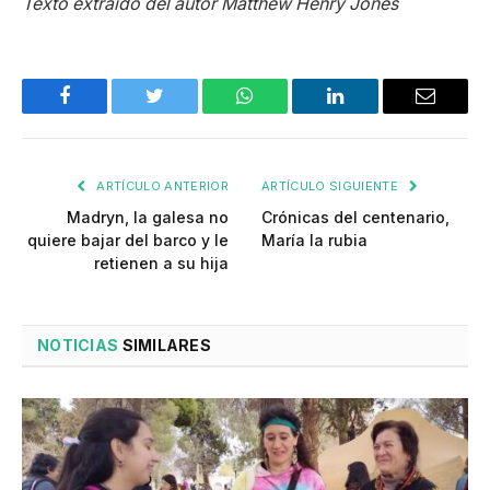
Texto extraído del autor Matthew Henry Jones
Facebook
Twitter
WhatsApp
LinkedIn
Email
ARTÍCULO ANTERIOR
ARTÍCULO SIGUIENTE
Madryn, la galesa no
Crónicas del centenario,
quiere bajar del barco y le
María la rubia
retienen a su hija
NOTICIAS
SIMILARES