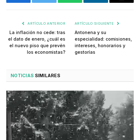
Facebook
Twitter
WhatsApp
LinkedIn
Email
ARTÍCULO ANTERIOR
ARTÍCULO SIGUIENTE
La inflación no cede: tras
Antonena y su
el dato de enero, ¿cuál es
especialidad: comisiones,
el nuevo piso que prevén
intereses, honorarios y
los economistas?
gestorías
NOTICIAS
SIMILARES