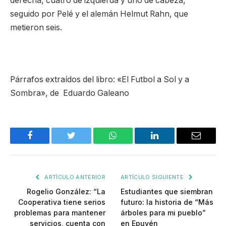
derecha, cuatro de izquierda y uno de cabeza,
seguido por Pelé y el alemán Helmut Rahn, que
metieron seis.
Párrafos extraídos del libro: «El Futbol a Sol y a
Sombra», de Eduardo Galeano
Facebook
Twitter
WhatsApp
LinkedIn
Email
ARTÍCULO ANTERIOR
ARTÍCULO SIGUIENTE
Rogelio González: “La
Estudiantes que siembran
Cooperativa tiene serios
futuro: la historia de “Más
problemas para mantener
árboles para mi pueblo”
servicios, cuenta con
en Epuyén