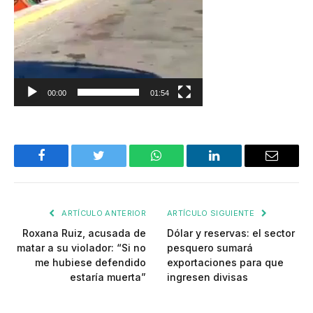
00:00
01:54
Facebook
Twitter
WhatsApp
LinkedIn
Email
ARTÍCULO ANTERIOR
ARTÍCULO SIGUIENTE
Roxana Ruiz, acusada de
Dólar y reservas: el sector
matar a su violador: “Si no
pesquero sumará
me hubiese defendido
exportaciones para que
estaría muerta”
ingresen divisas