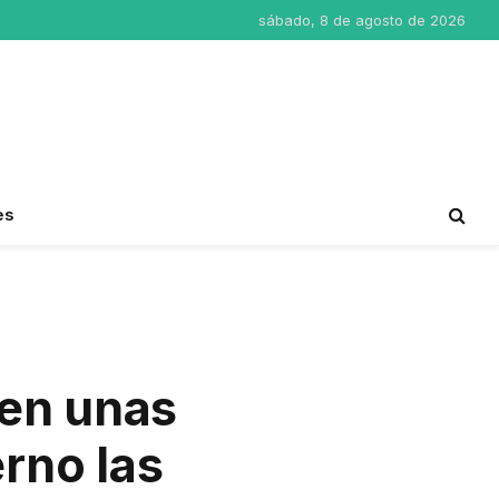
sábado, 8 de agosto de 2026
es
 en unas
erno las