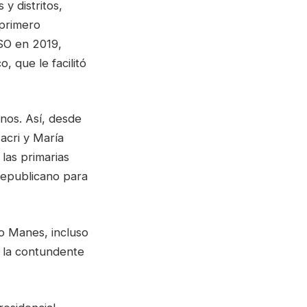
 y distritos,
 primero
SO en 2019,
 que le facilitó
rnos. Así, desde
acri y María
las primarias
Republicano para
o Manes, incluso
s la contundente