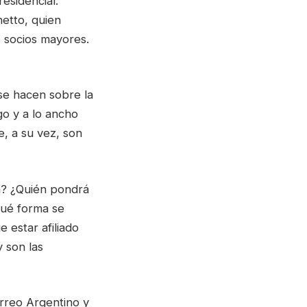
esidencial.
etto, quien
s socios mayores.
se hacen sobre la
go y a lo ancho
, a su vez, son
ón? ¿Quién pondrá
qué forma se
 estar afiliado
 son las
orreo Argentino y