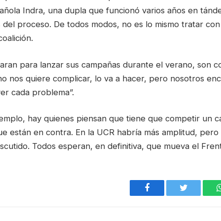
añola Indra, una dupla que funcionó varios años en tán
s del proceso. De todos modos, no es lo mismo tratar co
oalición.
aran para lanzar sus campañas durante el verano, son c
no nos quiere complicar, lo va a hacer, pero nosotros en
er cada problema”.
jemplo, hay quienes piensan que tiene que competir un c
que están en contra. En la UCR habría más amplitud, per
scutido. Todos esperan, en definitiva, que mueva el Fren
Facebook
Twitter