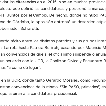
aldar las diferencias en el 2015, sino en muchas provincias
lectorado definió las candidaturas y posicionó la marca:
ra, Juntos por el Cambio. De hecho, donde no hubo PA
so de Córdoba, la oposición enfrentó un desorden atípico,
gobernador Schiaretti.
rdo tácito entre los distintos partidos y sus grupos inte
 Larreta hasta Patricia Bullirch, pasando por Mauricio M
tán convencidos de que si el oficialismo suspende o anula 
 un acuerdo con la UCR, la Coalición Cívica y Encuentro 
rias “a como dé lugar”.
 en la UCR, donde tanto Gerardo Morales, como Facund
 están convencidos de lo mismo. “Sin PASO, primarias”, e
 que aspiran a la candidatura presidencial.