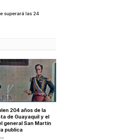
le superará las 24
len 204 años de la
ta de Guayaquil y el
el general San Martín
da publica
026