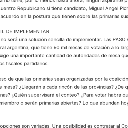
ca no tiene, por lo menos hasta ahora, ningún aspirante pr
uentro Republicano sí tiene candidato, Miguel Angel Pich
acuerdo en la postura que tienen sobre las primarias su
CIL DE IMPLEMENTAR
no será una solución sencilla de implementar. Las PASO 
ral argentina, que tiene 90 mil mesas de votación a lo lar
exige una importante cantidad de autoridades de mesa que
s fiscales partidarios.
so de que las primarias sean organizadas por la coalici
de mesa? ¿Llegarán a cada rincón de las provincias? ¿De 
rnas? ¿Quién supervisará el conteo? ¿Para votar habrá que
 miembro o serán primarias abiertas? Lo que abundan hoy
s opciones son variadas. Una posibilidad es contratar al C