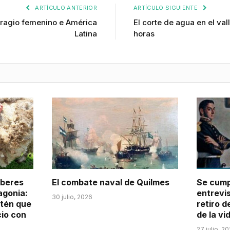
ARTÍCULO ANTERIOR
ARTÍCULO SIGUIENTE
ufragio femenino e América
El corte de agua en el val
Latina
horas
aberes
El combate naval de Quilmes
Se cump
agonia:
entrevis
30 julio, 2026
itén que
retiro d
cio con
de la vi
27 julio, 2