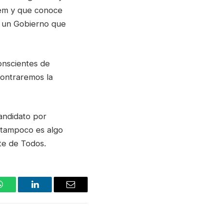
dem y que conoce
n un Gobierno que
onscientes de
contraremos la
andidato por
o tampoco es algo
te de Todos.
WhatsApp
LinkedIn
Email