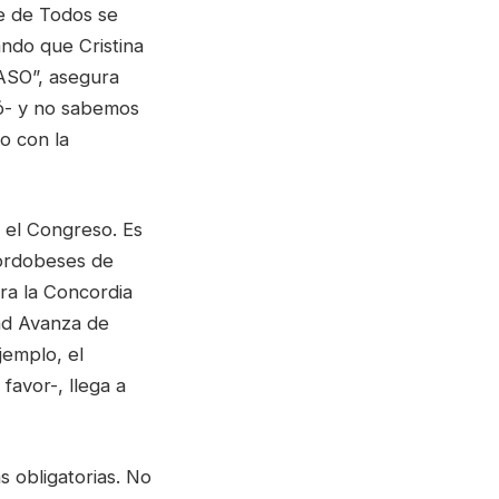
te de Todos se
ando que Cristina
PASO”, asegura
izó- y no sabemos
o con la
 el Congreso. Es
cordobeses de
ra la Concordia
tad Avanza de
jemplo, el
favor-, llega a
s obligatorias. No