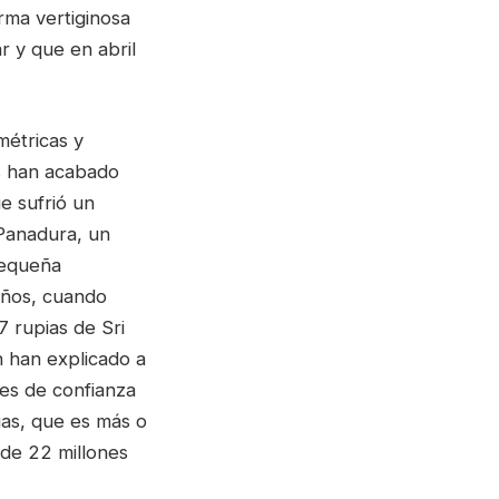
orma vertiginosa
 y que en abril
métricas y
os han acabado
e sufrió un
 Panadura, un
pequeña
años, cuando
 rupias de Sri
 han explicado a
res de confianza
pias, que es más o
 de 22 millones