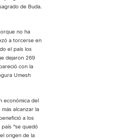
 sagrado de Buda.
porque no ha
ezó a torcerse en
o el país los
ue dejaron 269
pareció con la
asegura Umesh
ión económica del
 más alcanzar la
enefició a los
l país “se quedó
el origen de la