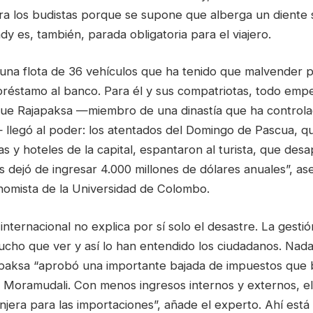
ra los budistas porque se supone que alberga un diente
dy es, también, parada obligatoria para el viajero.
na flota de 36 vehículos que ha tenido que malvender 
préstamo al banco. Para él y sus compatriotas, todo emp
que Rajapaksa —miembro de una dinastía que ha controlad
 llegó al poder: los atentados del Domingo de Pascua, q
as y hoteles de la capital, espantaron al turista, que desa
ís dejó de ingresar 4.000 millones de dólares anuales”, 
omista de la Universidad de Colombo.
internacional no explica por sí solo el desastre. La gest
ucho que ver y así lo han entendido los ciudadanos. Nada
apaksa “aprobó una importante bajada de impuestos que b
e Moramudali. Con menos ingresos internos y externos, e
jera para las importaciones”, añade el experto. Ahí está 