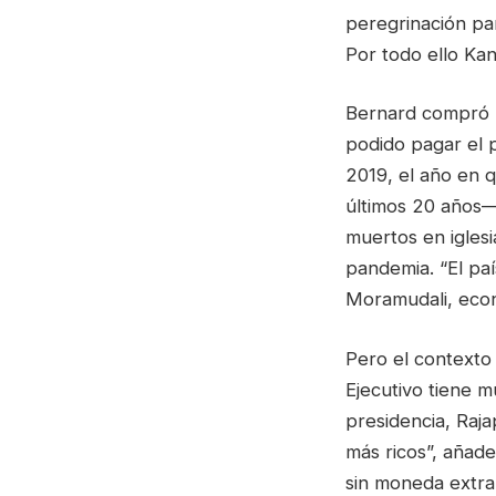
peregrinación pa
Por todo ello Kan
Bernard compró u
podido pagar el 
2019, el año en 
últimos 20 años—
muertos en iglesi
pandemia. “El pa
Moramudali, econ
Pero el contexto 
Ejecutivo tiene m
presidencia, Raj
más ricos”, añad
sin moneda extran