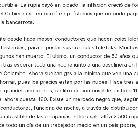
stible. La rupia cayó en picado, la inflación creció de f
 el Gobierno se embarcó en préstamos que no pudo pagar
 la bancarrota.
ite desde hace meses: conductores que hacen colas kilo
 hasta días, para repostar sus coloridos tuk-tuks. Much
lgunos han muerto. El último, un conductor de 53 años qu
n tras esperar toda una noche junto a una gasolinera en
de Colombo. Ahora sueltan gas a la mínima que ven una 
horrar, pues los precios están por las nubes. Hace tres 
 grandes ambiciones, un litro de combustible costaba 117
); ahora cuesta 480. Existe un mercado negro que, según
s conductores, funciona de noche, a través de distribuido
ombustible de las compañías. El litro sale allí a 2.500 ru
 de todo un día de un trabajador medio en un país pobre,