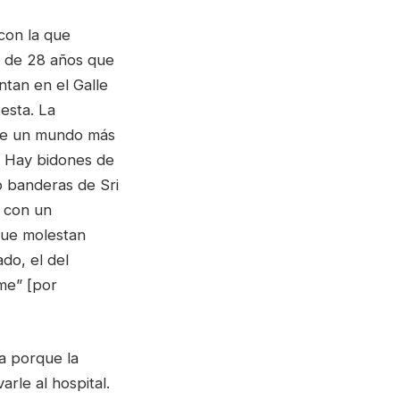
 con la que
o de 28 años que
ntan en el Galle
esta. La
 de un mundo más
. Hay bidones de
o banderas de Sri
 con un
que molestan
do, el del
me” [por
a porque la
rle al hospital.