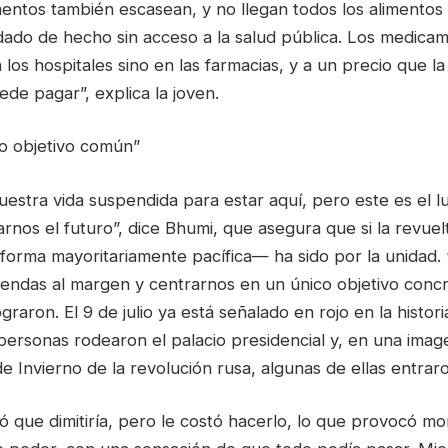
ntos también escasean, y no llegan todos los alimentos
do de hecho sin acceso a la salud pública. Los medica
 los hospitales sino en las farmacias, y a un precio que l
de pagar”, explica la joven.
o objetivo común”
estra vida suspendida para estar aquí, pero este es el 
nos el futuro”, dice Bhumi, que asegura que si la revuel
 forma mayoritariamente pacífica— ha sido por la unidad
gendas al margen y centrarnos en un único objetivo concr
graron. El 9 de julio ya está señalado en rojo en la histor
ersonas rodearon el palacio presidencial y, en una imag
 de Invierno de la revolución rusa, algunas de ellas entrar
ó que dimitiría, pero le costó hacerlo, lo que provocó m