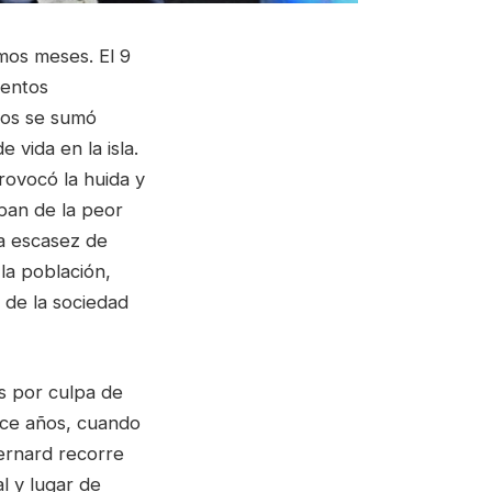
imos meses. El 9
mentos
ños se sumó
 vida en la isla.
rovocó la huida y
pan de la peor
La escasez de
la población,
 de la sociedad
s por culpa de
ace años, cuando
Bernard recorre
l y lugar de