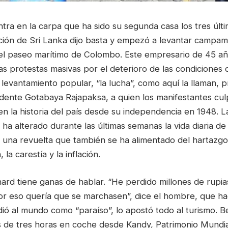
tra en la carpa que ha sido su segunda casa los tres últ
lación de Sri Lanka dijo basta y empezó a levantar campa
el paseo marítimo de Colombo. Este empresario de 45 a
las protestas masivas por el deterioro de las condiciones de
evantamiento popular, “la lucha”, como aquí la llaman, p
idente Gotabaya Rajapaksa, a quien los manifestantes cul
en la historia del país desde su independencia en 1948. 
ha alterado durante las últimas semanas la vida diaria de 
r una revuelta que también se ha alimentado del hartazgo
 la carestía y la inflación.
ard tiene ganas de hablar. “He perdido millones de rupia
or eso quería que se marchasen”, dice el hombre, que h
dió al mundo como “paraíso”, lo apostó todo al turismo. 
de tres horas en coche desde Kandy, Patrimonio Mundia