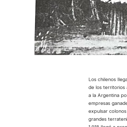
Los chilenos lleg
de los territori
a la Argentina po
empresas ganader
expulsar colonos
grandes terrateni
1.918 llegó a pr