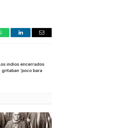
WhatsApp
LinkedIn
Email
Los indios encerrados
 gritaban ‘poco bara