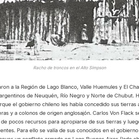
Racho de troncos en el Alto Simpson
aron a la Región de Lago Blanco, Valle Huemules y El Cha
os argentinos de Neuquén, Río Negro y Norte de Chubut. 
rque el gobierno chileno les había concedido sus tierras
as y a colonos de origen anglosajón. Carlos Von Flack s
 de pocos recursos para apropiarse de sus tierras y lueg
entes. Para ello se valía de sus conocidos en el gobierno
omover un conflicto armado en Lago Buenos Aires (lado ch