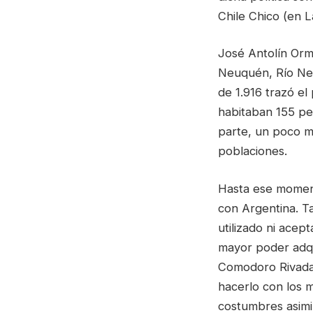
Chile Chico (en L
José Antolín Orme
Neuquén, Río Negr
de 1.916 trazó el
habitaban 155 per
parte, un poco má
poblaciones.
Hasta ese moment
con Argentina. Ta
utilizado ni acep
mayor poder adqu
Comodoro Rivadav
hacerlo con los 
costumbres asimi