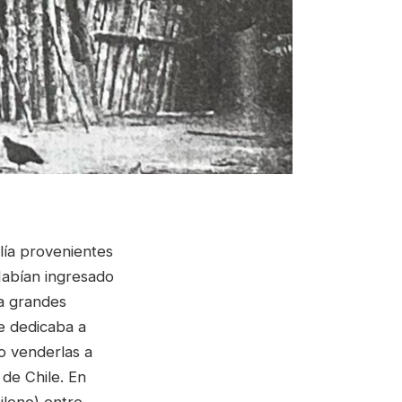
lía provenientes
Habían ingresado
 a grandes
e dedicaba a
o venderlas a
 de Chile. En
ileno) entre