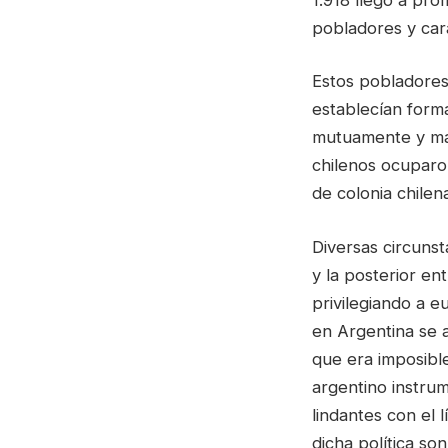
pobladores y car
Estos pobladores
establecían for
mutuamente y man
chilenos ocuparon
de colonia chilen
Diversas circuns
y la posterior en
privilegiando a e
en Argentina se a
que era imposible
argentino instrum
lindantes con el 
dicha política so