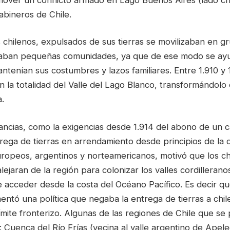
abineros de Chile.
 chilenos, expulsados de sus tierras se movilizaban en g
maban pequeñas comunidades, ya que de ese modo se a
tenían sus costumbres y lazos familiares. Entre 1.910 y 
 la totalidad del Valle del Lago Blanco, transformándolo
a.
tancias, como la exigencias desde 1.914 del abono de un 
trega de tierras en arrendamiento desde principios de la 
uropeos, argentinos y norteamericanos, motivó que los ch
lejaran de la región para colonizar los valles cordillerano
 acceder desde la costa del Océano Pacífico. Es decir qu
entó una política que negaba la entrega de tierras a chi
límite fronterizo. Algunas de las regiones de Chile que se
n: Cuenca del Río Frías (vecina al valle argentino de Apel