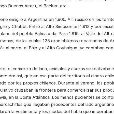
ago Buenos Aires), el Backer, etc.
ño emigró a Argentina en 1.906. Allí residió en los territ
o y Chubut. Entró al Alto Simpson en 1.913 y por iniciati
 plano del pueblo Balmaceda. Para 1.919, al Valle del Alto
sonas, de las cuales 125 eran chilenos repatriados de Ar
s al norte, el Bajo y el Alto Coyhaique, ya contaban con 
o, el comercio de lana, animales y cueros se realizaba e
nto era así, que en esa parte del territorio el dinero chi
tado por los propios chilenos. Durante el verano, los pob
isitivo cruzaban la frontera para comercializar sus prod
ia, en la Costa Atlántica. Los menos pudientes se conf
mercachifles que llegaban procedentes del lado argentin
laron la vestimenta y los modos del habla que imperaban