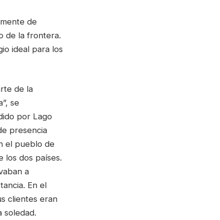
amente de
o de la frontera.
io ideal para los
rte de la
a”, se
ndido por Lago
de presencia
n el pueblo de
 los dos países.
evaban a
ancia. En el
s clientes eran
 soledad.