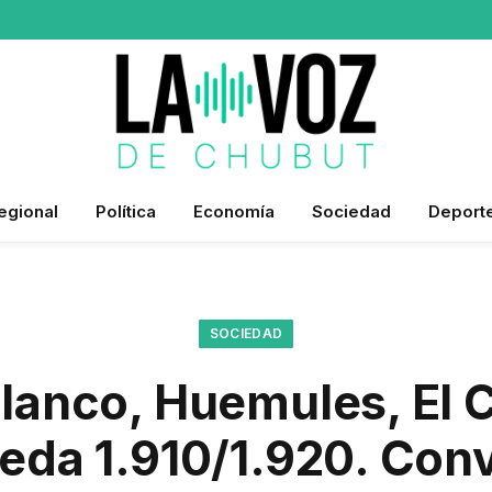
egional
Política
Economía
Sociedad
Deport
SOCIEDAD
lanco, Huemules, El C
da 1.910/1.920. Con