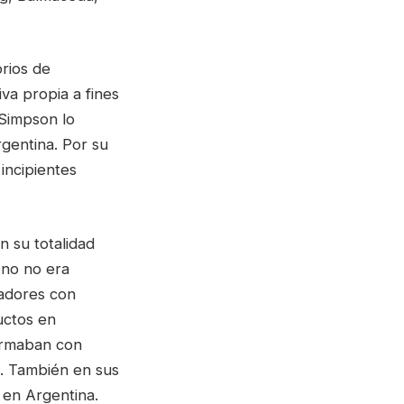
orios de
va propia a fines
 Simpson lo
gentina. Por su
incipientes
n su totalidad
leno no era
ladores con
uctos en
ormaban con
o. También en sus
 en Argentina.