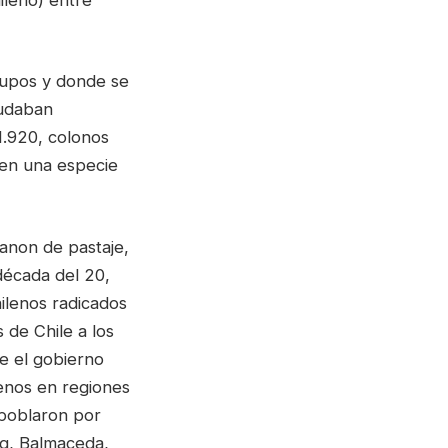
rupos y donde se
yudaban
1.920, colonos
 en una especie
canon de pastaje,
década del 20,
ilenos radicados
s de Chile a los
e el gobierno
lenos en regiones
 poblaron por
eg, Balmaceda,