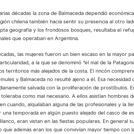
varias décadas la zona de Balmaceda dependió económic
gión chilena también hacía sentir su presencia al otro lad
pta geografía y los frondosos bosques, resultaba el refug
inales que operaban en Argentina.
écadas, las mujeres fueron un bien escaso en la mayor pa
articularidad, a la que se denominó “el mal de la Patagoni
s territorios más alejados de la costa. El rincón compre
emules y Balmaceda no resulté ajeno a él. Esa necesidad 
ianamente salvada con la proliferación de prostíbulos. E
toleraba como mal necesario. A ellos asistían hombres de
n cuando, alquilaban alguna de las profesionales y la ll
r una temporada en algún puesto alejado del casco de est
anco, eran vistan en las fiestas populares. En general su
que además eran los que convivían mayor tiempo con la