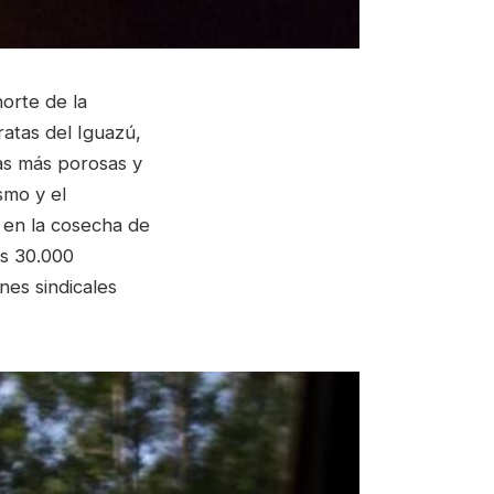
orte de la
ratas del Iguazú,
ras más porosas y
smo y el
 en la cosecha de
os 30.000
nes sindicales