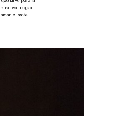
que sirve para la
Druscovich siguió
 aman el mate,