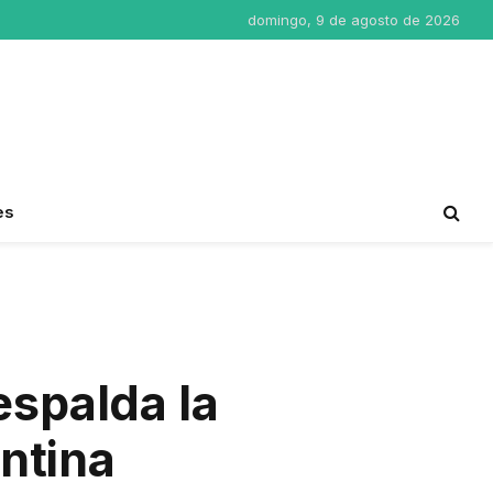
domingo, 9 de agosto de 2026
es
espalda la
ntina