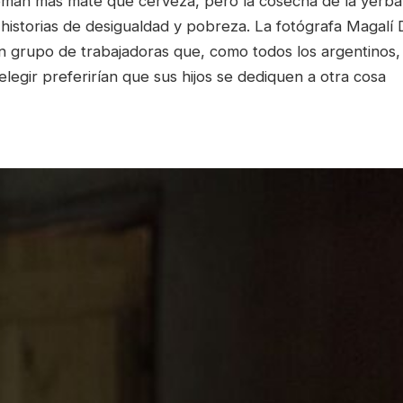
oman más mate que cerveza, pero la cosecha de la yerba 
historias de desigualdad y pobreza. La fotógrafa Magalí 
n grupo de trabajadoras que, como todos los argentinos,
elegir preferirían que sus hijos se dediquen a otra cosa