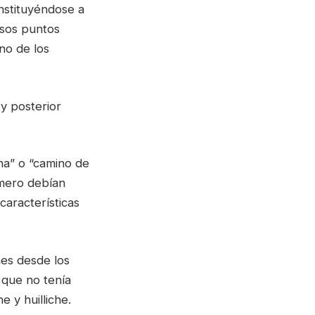
nstituyéndose a
Esos puntos
no de los
 y posterior
ena” o “camino de
rimero debían
características
hes desde los
 que no tenía
 y huilliche.