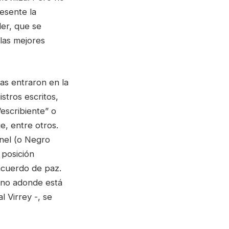
esente la
er, que se
las mejores
cas entraron en la
istros escritos,
escribiente” o
, entre otros.
anel (o Negro
 posición
acuerdo de paz.
eano adonde está
l Virrey -, se