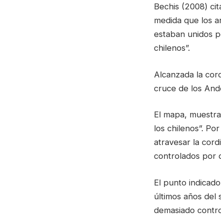
Bechis (2008) cit
medida que los a
estaban unidos p
chilenos”.
Alcanzada la cord
cruce de los And
El mapa, muestra 
los chilenos”. Po
atravesar la cord
controlados por d
El punto indicad
últimos años del 
demasiado control