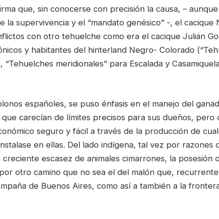
irma que, sin conocerse con precisión la causa, – aunque
 de la supervivencia y el “mandato genésico” -, el caciqu
nflictos con otro tehuelche como era el cacique Julián G
ónicos y habitantes del hinterland Negro- Colorado (“Te
ma, “Tehuelches meridionales” para Escalada y Casamiquel
colonos españoles, se puso énfasis en el manejo del gana
” que carecían de límites precisos para sus dueños, pero
onómico seguro y fácil a través de la producción de cual
nstalase en ellas. Del lado indígena, tal vez por razones 
la creciente escasez de animales cimarrones, la posesión
 por otro camino que no sea el del malón que, recurrent
ampaña de Buenos Aires, como así a también a la fronte