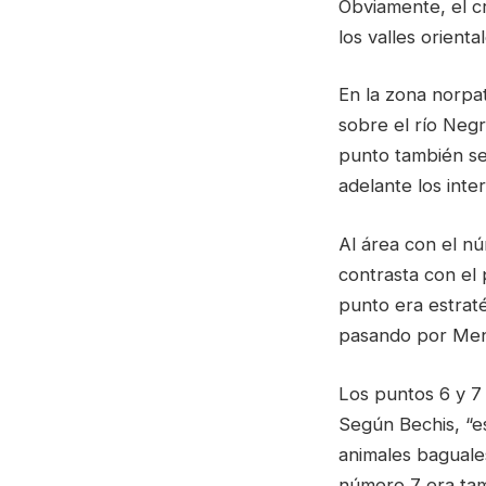
Obviamente, el c
los valles oriental
En la zona norpat
sobre el río Neg
punto también se
adelante los inte
Al área con el n
contrasta con el
punto era estraté
pasando por Me
Los puntos 6 y 7 
Según Bechis, “e
animales baguale
número 7 era tam