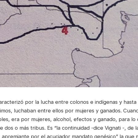
 caracterizó por la lucha entre colonos e indígenas y hasta
ltimos, luchaban entre ellos por mujeres y ganados. Cuan
les, era por mujeres, alcohol, efectos y ganado, para lo
e dos o más tribus. Es “la continuidad -dice Vignati -, de 
 apremiante por el acuciador mandato genésico” la que m