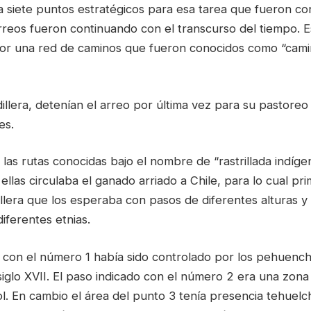
a siete puntos estratégicos para esa tarea que fueron co
rreos fueron continuando con el transcurso del tiempo. 
or una red de caminos que fueron conocidos como “cami
illera, detenían el arreo por última vez para su pastoreo
es.
las rutas conocidas bajo el nombre de “rastrillada indíg
r ellas circulaba el ganado arriado a Chile, para lo cual p
illera que los esperaba con pasos de diferentes alturas y 
iferentes etnias.
o con el número 1 había sido controlado por los pehuenc
siglo XVII. El paso indicado con el número 2 era una zona
. En cambio el área del punto 3 tenía presencia tehuelche