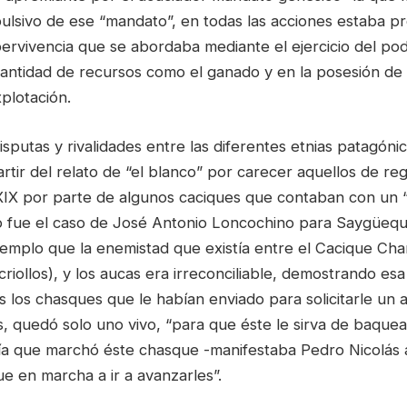
ulsivo de ese “mandato”, en todas las acciones estaba pr
ervivencia que se abordaba mediante el ejercicio del pod
cantidad de recursos como el ganado y en la posesión de 
xplotación.
disputas y rivalidades entre las diferentes etnias patagóni
artir del relato de “el blanco” por carecer aquellos de reg
 XIX por parte de algunos caciques que contaban con un “
o fue el caso de José Antonio Loncochino para Saygüeque
ejemplo que la enemistad que existía entre el Cacique Ch
criollos), y los aucas era irreconciliable, demostrando esa
 los chasques que le habían enviado para solicitarle un 
s, quedó solo uno vivo, “para que éste le sirva de baqu
 día que marchó éste chasque -manifestaba Pedro Nicolás a
e en marcha a ir a avanzarles”.