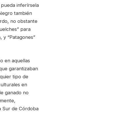
 pueda inferírsela
e Negro también
ordo, no obstante
huelches” para
a, y “Patagones”
do en aquellas
 que garantizaban
quier tipo de
culturales en
 de ganado no
emente,
ra Sur de Córdoba