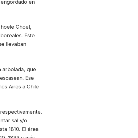
y engordado en
Choele Choel,
 boreales. Este
se llevaban
a arbolada, que
 escasean. Ese
os Aires a Chile
s respectivamente.
tar sal y/o
ta 1810. El área
10, 1833 y más