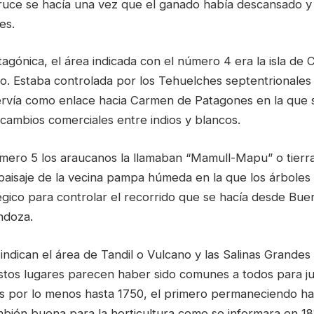
ruce se hacía una vez que el ganado había descansado 
es.
agónica, el área indicada con el número 4 era la isla de 
ro. Estaba controlada por los Tehuelches septentrionales
rvía como enlace hacia Carmen de Patagones en la que 
rcambios comerciales entre indios y blancos.
úmero 5 los araucanos la llamaban “Mamull-Mapu” o tierr
 paisaje de la vecina pampa húmeda en la que los árboles
gico para controlar el recorrido que se hacía desde Buen
ndoza.
indican el área de Tandil o Vulcano y las Salinas Grande
stos lugares parecen haber sido comunes a todos para jun
s por lo menos hasta 1750, el primero permaneciendo has
bién buena para la horticultura como se informara en 18