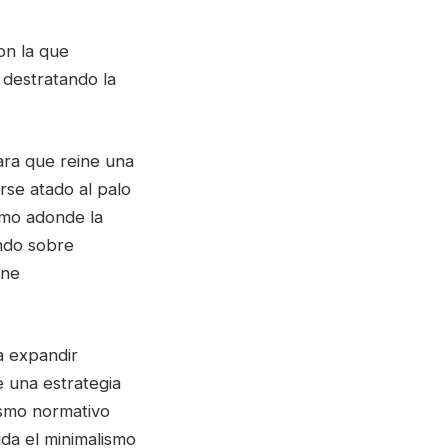
on la que
 destratando la
ara que reine una
rse atado al palo
smo adonde la
ando sobre
ene
a expandir
de una estrategia
ismo normativo
da el minimalismo