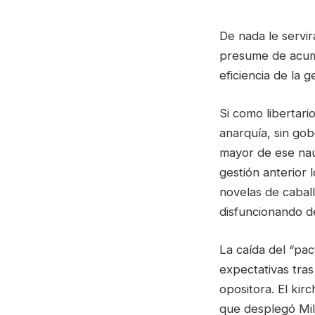
De nada le servir
presume de acumu
eficiencia de la g
Si como libertari
anarquía, sin gob
mayor de ese nauf
gestión anterior
novelas de caball
disfuncionando de
La caída del “pa
expectativas tras 
opositora. El ki
que desplegó Mil