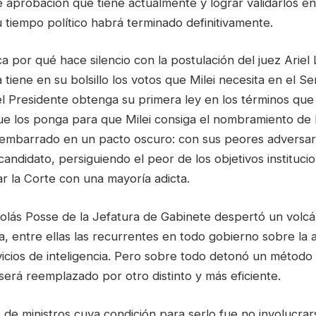
e aprobación que tiene actualmente y lograr validarlos en
 tiempo político habrá terminado definitivamente.
ca por qué hace silencio con la postulación del juez Ariel 
 tiene en su bolsillo los votos que Milei necesita en el S
l Presidente obtenga su primera ley en los términos que
ue los ponga para que Milei consiga el nombramiento de 
mbarrado en un pacto oscuro: con sus peores adversari
candidato, persiguiendo el peor de los objetivos institucio
r la Corte con una mayoría adicta.
colás Posse de la Jefatura de Gabinete despertó un volc
, entre ellas las recurrentes en todo gobierno sobre la 
icios de inteligencia. Pero sobre todo detonó un método 
 será reemplazado por otro distinto y más eficiente.
 de ministros cuya condición para serlo fue no involucrar