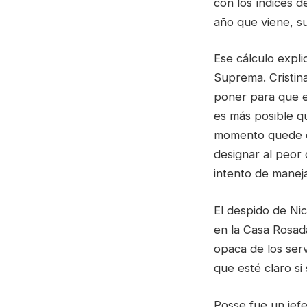
con los índices d
año que viene, su
Ese cálculo expli
Suprema. Cristina
poner para que e
es más posible q
momento quede e
designar al peor 
intento de maneja
El despido de Ni
en la Casa Rosada
opaca de los serv
que esté claro si
Posse fue un jefe