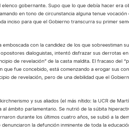
l elenco gobernante. Supo que lo que debía hacer era obs
clamando en tono de circunstancia alguna tenue vocación 
da inciso para que el Gobierno transcurra su primer sem
sa emboscada con la candidez de los que sobreestiman su
s opositores dialoguistas, intentó disfrazar sus derrotas e
ncipio de revelación” de la casta maldita. El fracaso del 
en que fue concebido, está comenzando a erogar sus con
ipio de revelación, pero de una debilidad que el Gobier
 kirchnerismo y sus aliados (el más nítido: la UCR de Mar
a al ámbito parlamentario. Se nutrió de la súbita hiperact
rnaron durante los últimos cuatro años, se subió a la de
e denunciaron la defunción inminente de toda la educació