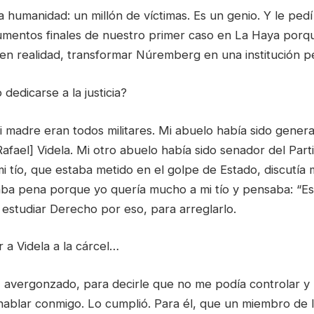
la humanidad: un millón de víctimas. Es un genio. Y le pedí
gumentos finales de nuestro primer caso en La Haya porq
, en realidad, transformar Núremberg en una institución 
dedicarse a la justicia?
mi madre eran todos militares. Mi abuelo había sido gener
fael] Videla. Mi otro abuelo había sido senador del Parti
 mi tío, que estaba metido en el golpe de Estado, discutí
ba pena porque yo quería mucho a mi tío y pensaba: “Es
e estudiar Derecho por eso, para arreglarlo.
r a Videla a la cárcel…
e, avergonzado, para decirle que no me podía controlar y
ablar conmigo. Lo cumplió. Para él, que un miembro de la