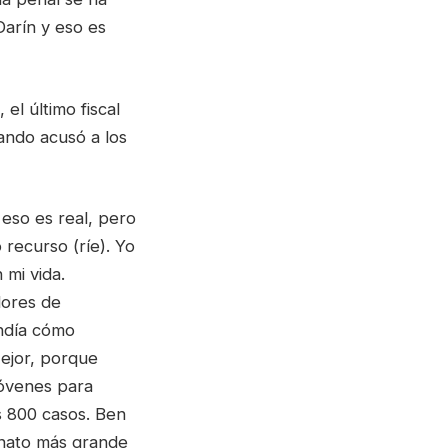
Darín y eso es
el último fiscal
ando acusó a los
 eso es real, pero
 recurso (ríe). Yo
 mi vida.
dores de
endía cómo
Mejor, porque
jóvenes para
s 800 casos. Ben
inato más grande