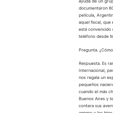
ayuda de un grup
documentaron 800
película, Argenti
aquel fiscal, que
está convencido 
teléfono desde Ma
Pregunta. ¿Cómo 
Respuesta. Es rar
Internacional, pe
nos regala un esp
pequeños naciero
cuando el más chi
Buenos Aires y lo
contara sus aven
amigos y los hijo