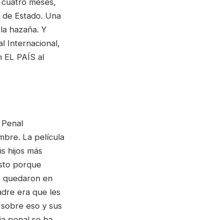
 cuatro meses,
o de Estado. Una
 la hazaña. Y
l Internacional,
 EL PAÍS al
 Penal
mbre. La película
s hijos más
sto porque
se quedaron en
adre era que les
 sobre eso y sus
ia penal se ha