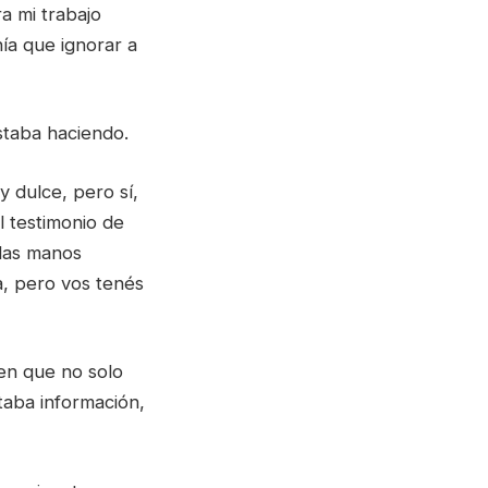
a mi trabajo
nía que ignorar a
staba haciendo.
 dulce, pero sí,
l testimonio de
 las manos
a, pero vos tenés
 en que no solo
taba información,