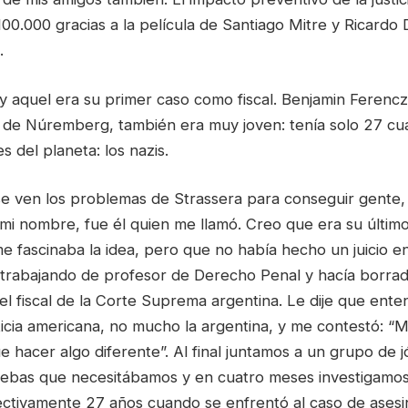
100.000 gracias a la película de Santiago Mitre y Ricardo 
.
y aquel era su primer caso como fiscal. Benjamin Ferencz, 
os de Núremberg, también era muy joven: tenía solo 27 cu
s del planeta: los nazis.
 se ven los problemas de Strassera para conseguir gente,
mi nombre, fue él quien me llamó. Creo que era su último
e fascinaba la idea, pero que no había hecho un juicio en
trabajando de profesor de Derecho Penal y hacía borra
el fiscal de la Corte Suprema argentina. Le dije que ent
ticia americana, no mucho la argentina, y me contestó: “
 hacer algo diferente”. Al final juntamos a un grupo de 
uebas que necesitábamos y en cuatro meses investigamo
ectivamente 27 años cuando se enfrentó al caso de ases