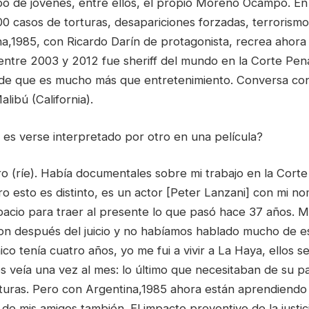
o de jóvenes, entre ellos, el propio Moreno Ocampo. En
 casos de torturas, desapariciones forzadas, terrorism
na,1985, con Ricardo Darín de protagonista, recrea ahora
 entre 2003 y 2012 fue sheriff del mundo en la Corte Pena
de que es mucho más que entretenimiento. Conversa con
libú (California).
es verse interpretado por otro en una película?
o (ríe). Había documentales sobre mi trabajo en la Corte
ro esto es distinto, es un actor [Peter Lanzani] con mi no
acio para traer al presente lo que pasó hace 37 años. Mi
n después del juicio y no habíamos hablado mucho de e
co tenía cuatro años, yo me fui a vivir a La Haya, ellos 
s veía una vez al mes: lo último que necesitaban de su p
turas. Pero con Argentina,1985 ahora están aprendiendo
s de mis amigos también. El impacto preventivo de la justic