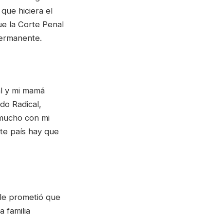
 que hiciera el
ue la Corte Penal
permanente.
al y mi mamá
do Radical,
a mucho con mi
te país hay que
 le prometió que
 familia