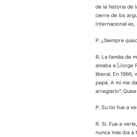
de la historia de 
cierre de los ar
Internacional es
P. ¿Siempre quiso 
R. La familia de 
amaba a [Jorge Ra
liberal. En 1966,
papá. A mí me da
arreglarlo”. Quis
P. Su tío fue a ve
R. Sí. Fue a verl
nunca más iba a h