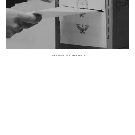
Imagen de archivo
El pueblo de Trelew fue convocado para elegir por
primera vez sus autoridades comunales para el 25 de
marzo, de acuerdo al siguiente decreto:
Artículo 1ª
: convocase al pueblo de Trelew y del
segundo distrito del departamento de Rawson.
Artículo 2ª
: designase para componer la mesa