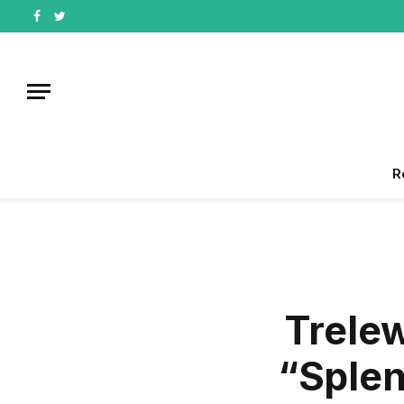
Facebook
Twitter
R
Trelew
“Splen