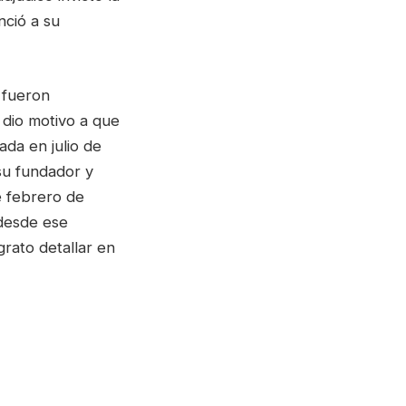
nció a su
 fueron
, dio motivo a que
ada en julio de
su fundador y
e febrero de
 desde ese
rato detallar en