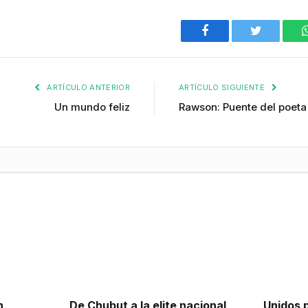
Facebook
Twitter
ARTÍCULO ANTERIOR
ARTÍCULO SIGUIENTE
Un mundo feliz
Rawson: Puente del poeta
n
De Chubut a la elite nacional
Unidos 