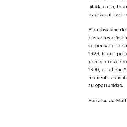
citada copa, tri
tradicional rival,
El entusiasmo des
bastantes dificult
se pensara en hac
1926, la que prá
primer president
1930, en el Bar 
momento constitui
su oportunidad.
Párrafos de Mat