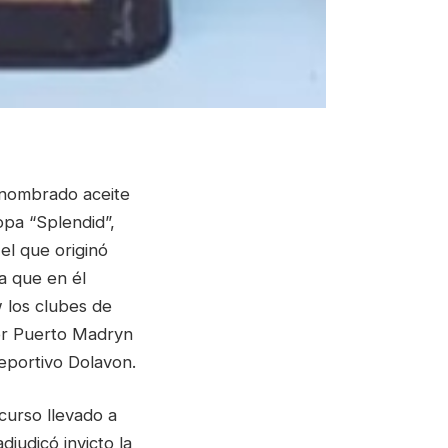
enombrado aceite
opa “Splendid”,
el que originó
a que en él
 los clubes de
por Puerto Madryn
eportivo Dolavon.
curso llevado a
judicó invicto la