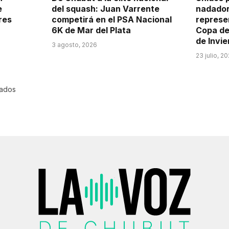
e
del squash: Juan Varrente
nadador
res
competirá en el PSA Nacional
represe
6K de Mar del Plata
Copa de
de Invie
3 agosto, 2026
23 julio, 2
rados