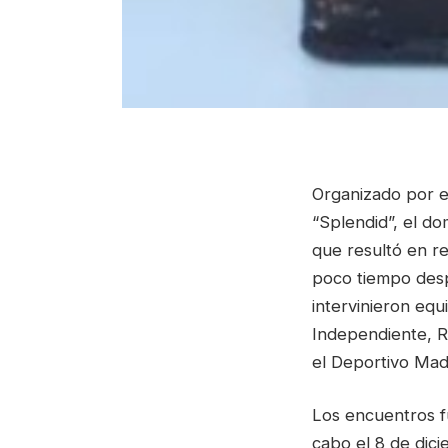
Organizado por e
“Splendid”, el do
que resultó en r
poco tiempo despu
intervinieron equ
Independiente, R
el Deportivo Mad
Los encuentros f
cabo el 8 de dici