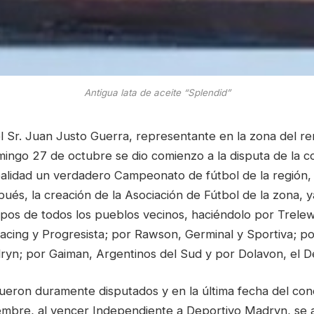
Antigua lata de aceite “Splendid”
l Sr. Juan Justo Guerra, representante en la zona del r
mingo 27 de octubre se dio comienzo a la disputa de la c
ealidad un verdadero Campeonato de fútbol de la región, 
és, la creación de la Asociación de Fútbol de la zona, y
ipos de todos los pueblos vecinos, haciéndolo por Trelew
acing y Progresista; por Rawson, Germinal y Sportiva; 
ryn; por Gaiman, Argentinos del Sud y por Dolavon, el D
ueron duramente disputados y en la última fecha del con
embre, al vencer Independiente a Deportivo Madryn, se ad