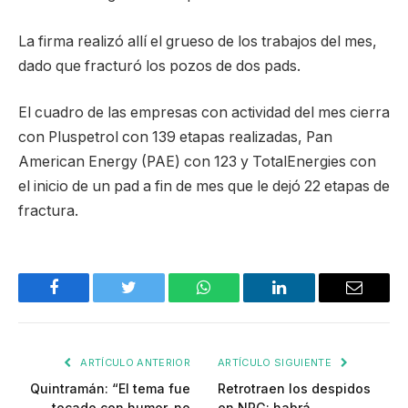
La firma realizó allí el grueso de los trabajos del mes,
dado que fracturó los pozos de dos pads.
El cuadro de las empresas con actividad del mes cierra
con Pluspetrol con 139 etapas realizadas, Pan
American Energy (PAE) con 123 y TotalEnergies con
el inicio de un pad a fin de mes que le dejó 22 etapas de
fractura.
Facebook
Twitter
WhatsApp
LinkedIn
Email
ARTÍCULO ANTERIOR
ARTÍCULO SIGUIENTE
Quintramán: “El tema fue
Retrotraen los despidos
tocado con humor, no
en NRG: habrá