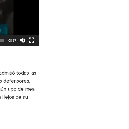
00:37
 admitió todas las
s defensores.
gún tipo de mea
l lejos de su