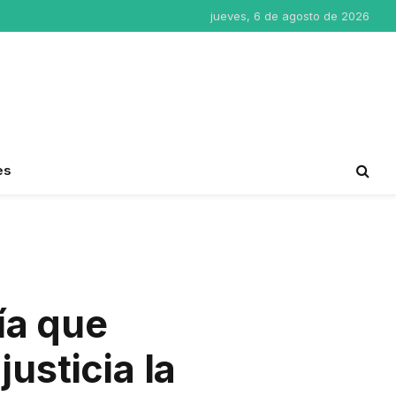
jueves, 6 de agosto de 2026
es
ía que
usticia la