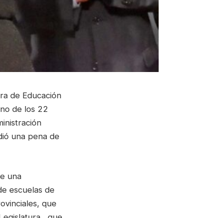
stra de Educación
 no de los 22
inistración
idió una pena de
de una
de escuelas de
rovinciales, que
Legislatura, que