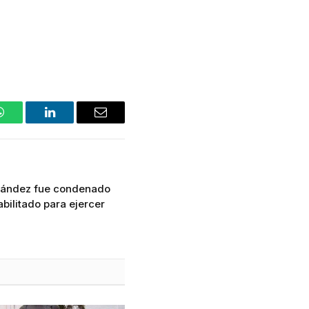
WhatsApp
LinkedIn
Email
rnández fue condenado
abilitado para ejercer