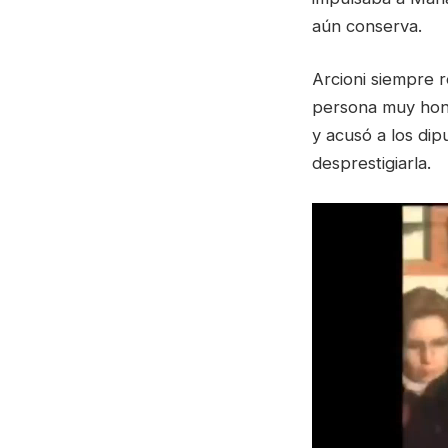
aún conserva.
Arcioni siempre 
persona muy hone
y acusó a los di
desprestigiarla.
Reproductor
de
video