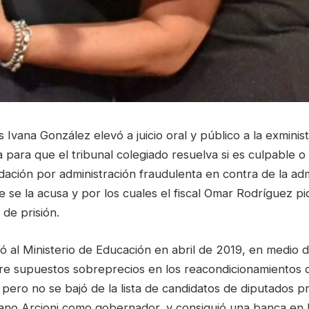
s Ivana González elevó a juicio oral y público a la exmini
 para que el tribunal colegiado resuelva si es culpable o
dación por administración fraudulenta en contra de la adm
e se la acusa y por los cuales el fiscal Omar Rodríguez p
de prisión.
ó al Ministerio de Educación en abril de 2019, en medio 
bre supuestos sobreprecios en los reacondicionamientos 
, pero no se bajó de la lista de candidatos de diputados p
ano Arcioni como gobernador, y consiguió una banca en 