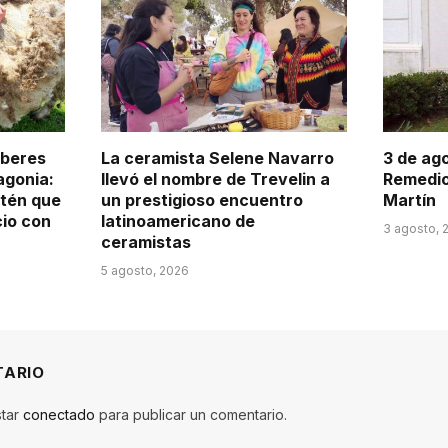
aberes
La ceramista Selene Navarro
3 de ago
agonia:
llevó el nombre de Trevelin a
Remedio
itén que
un prestigioso encuentro
Martín
cio con
latinoamericano de
3 agosto, 
ceramistas
5 agosto, 2026
TARIO
star
conectado
para publicar un comentario.