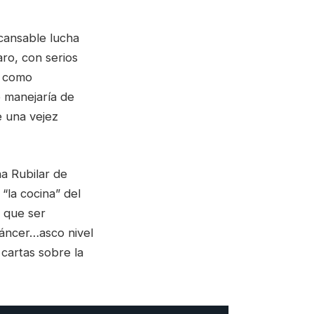
cansable lucha
ro, con serios
o como
 manejaría de
e una vejez
na Rubilar de
“la cocina” del
 que ser
cáncer…asco nivel
 cartas sobre la