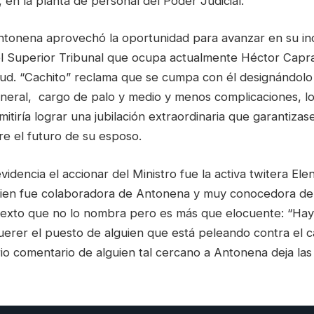
s, en la planta de personal del Poder Judicial.
ntonena aprovechó la oportunidad para avanzar en su in
el Superior Tribunal que ocupa actualmente Héctor Capra
ud. “Cachito” reclama que se cumpa con él designándol
neral, cargo de palo y medio y menos complicaciones, lo
rmitiría lograr una jubilación extraordinaria que garantizas
re el futuro de su esposo.
idencia el accionar del Ministro fue la activa twitera Ele
quien fue colaboradora de Antonena y muy conocedora de 
 texto que no lo nombra pero es más que elocuente: “Hay
uerer el puesto de alguien que está peleando contra el 
ario comentario de alguien tal cercano a Antonena deja las