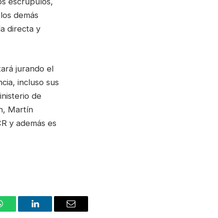
os escrúpulos,
 los demás
a directa y
ará jurando el
cia, incluso sus
nisterio de
n, Martín
UCR y además es
WhatsApp
LinkedIn
Email