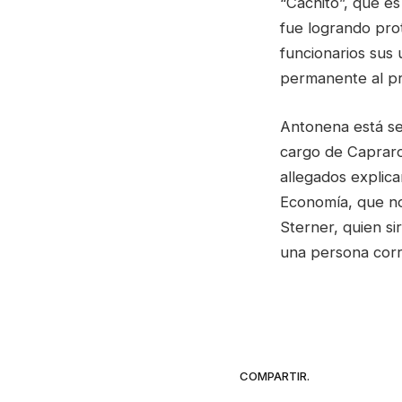
“Cachito”, que e
fue logrando pro
funcionarios sus 
permanente al pr
Antonena está se
cargo de Capraro,
allegados explic
Economía, que no
Sterner, quien s
una persona corr
COMPARTIR.