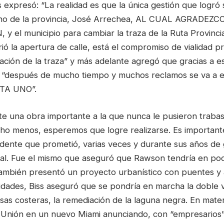
s expresó: “La realidad es que la única gestión que logró 
erno de la provincia, José Arrechea, AL CUAL AGRADEZC
 el municipio para cambiar la traza de la Ruta Provincial
rió la apertura de calle, está el compromiso de vialidad pr
ación de la traza” y más adelante agregó que gracias a es
a “después de mucho tiempo y muchos reclamos se va a 
UTA UNO”.
e una obra importante a la que nunca le pusieron trabas
cho menos, esperemos que logre realizarse. Es importan
dente que prometió, varias veces y durante sus años de g
al. Fue el mismo que aseguró que Rawson tendría en po
también presentó un proyecto urbanístico con puentes y
idades, Biss aseguró que se pondría en marcha la doble 
sas costeras, la remediación de la laguna negra. En materi
a Unión en un nuevo Miami anunciando, con “empresarios” 