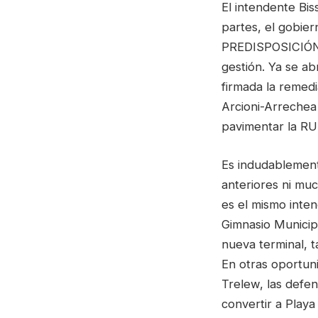
El intendente Bis
partes, el gobi
PREDISPOSICIÓN, y
gestión. Ya se ab
firmada la remedi
Arcioni-Arreche
pavimentar la R
Es indudablement
anteriores ni mu
es el mismo inten
Gimnasio Municip
nueva terminal, 
En otras oportun
Trelew, las defen
convertir a Play