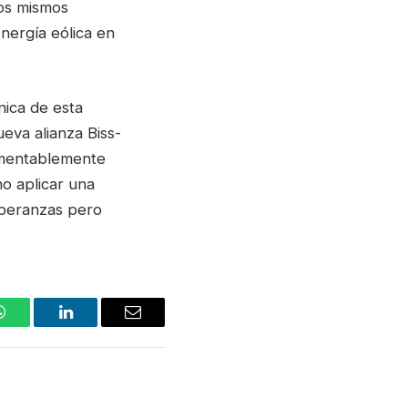
los mismos
nergía eólica en
nica de esta
ueva alianza Biss-
lamentablemente
o aplicar una
speranzas pero
WhatsApp
LinkedIn
Email