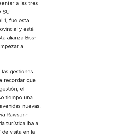
sentar a las tres
O SU
 1, fue esta
ovincial y está
ta alianza Biss-
empezar a
 las gestiones
te recordar que
estión, el
co tiempo una
 avenidas nuevas.
vía Rawson-
a turística iba a
de visita en la