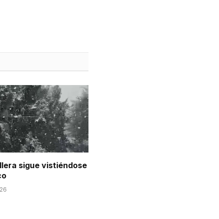
llera sigue vistiéndose
co
026