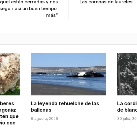
quel están cerradas y nos
Las coronas de laureles
 seguir así un buen tiempo
más”
aberes
La leyenda tehuelche de las
La cordi
agonia:
ballenas
de blan
itén que
6 agosto, 2026
30 julio, 2
cio con