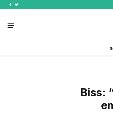
Facebook
Twitter
R
Biss: 
em