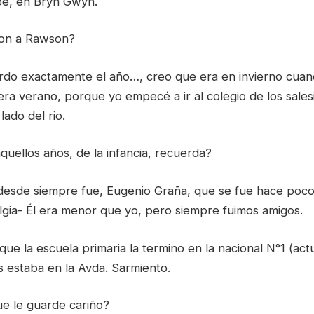
be, en Bryn Gwyn.
ron a Rawson?
rdo exactamente el año…, creo que era en invierno cuan
era verano, porque yo empecé a ir al colegio de los sale
lado del rio.
uellos años, de la infancia, recuerda?
 desde siempre fue, Eugenio Graña, que se fue hace po
lgia- Él era menor que yo, pero siempre fuimos amigos.
que la escuela primaria la termino en la nacional N°1 (act
 estaba en la Avda. Sarmiento.
e le guarde cariño?