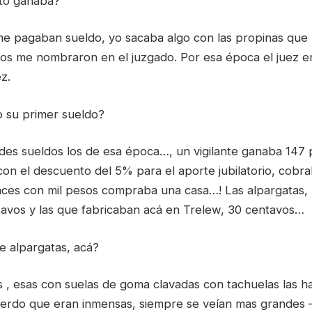
to ganaba?
me pagaban sueldo, yo sacaba algo con las propinas que
años me nombraron en el juzgado. Por esa época el juez
z.
 su primer sueldo?
ndes sueldos los de esa época…, un vigilante ganaba 147 
on el descuento del 5% para el aporte jubilatorio, cobra
nces con mil pesos compraba una casa…! Las alpargatas, 
avos y las que fabricaban acá en Trelew, 30 centavos…
e alpargatas, acá?
as , esas con suelas de goma clavadas con tachuelas las h
erdo que eran inmensas, siempre se veían mas grandes 