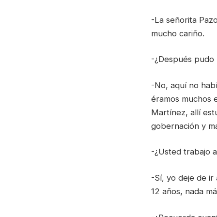
-La señorita Paz
mucho cariño.
-¿Después pudo h
-No, aquí no hab
éramos muchos en
Martínez, allí e
gobernación y má
-¿Usted trabajo al
-Sí, yo deje de i
12 años, nada má