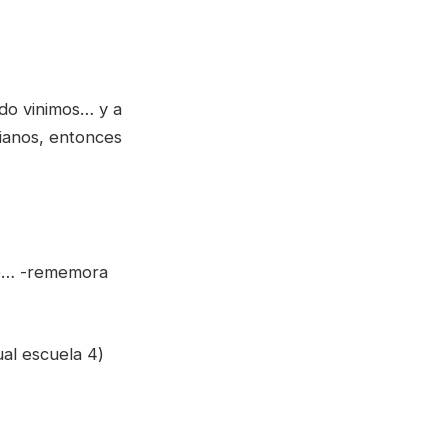
do vinimos… y a
sianos, entonces
co… -rememora
ual escuela 4)