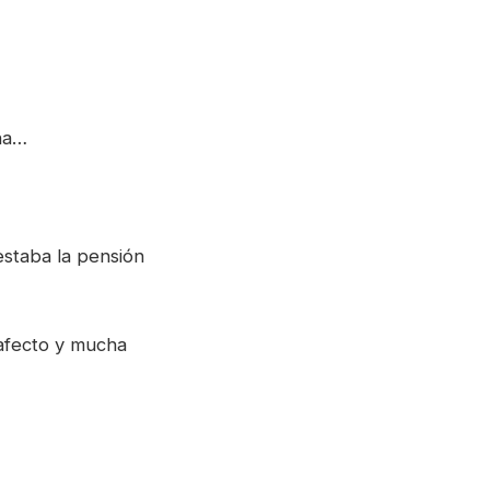
ina…
estaba la pensión
 afecto y mucha