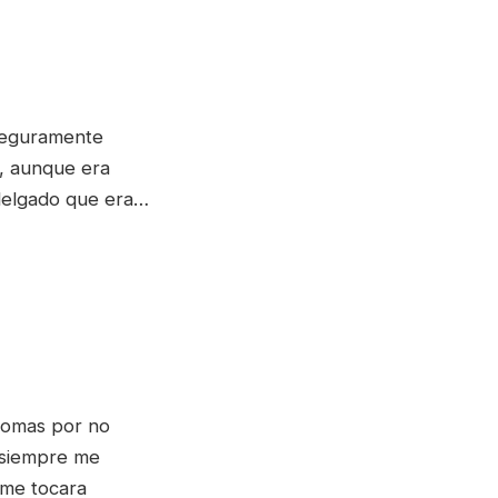
seguramente
o, aunque era
 delgado que era…
 nomas por no
 siempre me
 me tocara