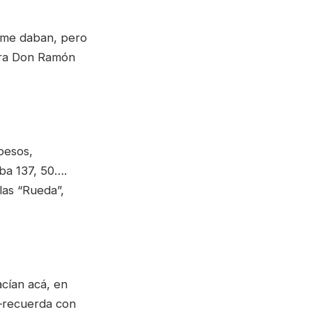
 me daban, pero
 era Don Ramón
pesos,
ba 137, 50….
las “Rueda”,
acían acá, en
–recuerda con