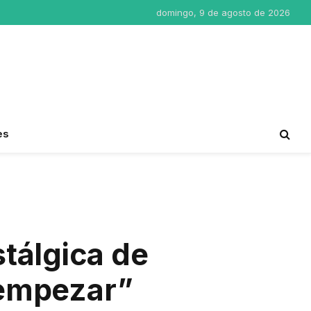
domingo, 9 de agosto de 2026
es
stálgica de
 empezar”