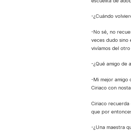
escuelita de ado
-¿Cuándo volvie
-No sé, no recue
veces dudo sino 
vivíamos del otro 
-¿Qué amigo de aq
-Mi mejor amigo
Ciriaco con nosta
Ciriaco recuerda 
que por entonces
-¿Una maestra qu