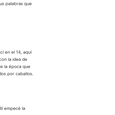
sus palabras que
í en el 14, aquí
on la idea de
de la época que
dos por caballos.
llí empecé la