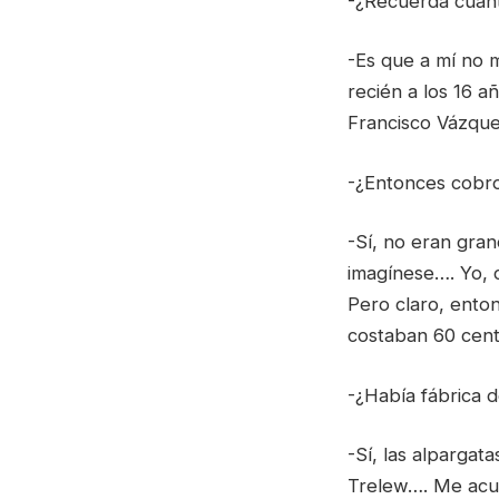
-¿Recuerda cuan
-Es que a mí no 
recién a los 16 
Francisco Vázque
-¿Entonces cobro
-Sí, no eran gra
imagínese…. Yo, c
Pero claro, ento
costaban 60 cent
-¿Había fábrica d
-Sí, las alpargat
Trelew…. Me acu