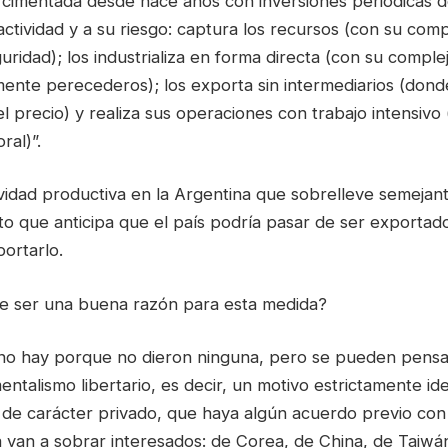
 cimentada desde hace años con inversiones periódicas 
actividad y a su riesgo: captura los recursos (con su comp
uridad); los industrializa en forma directa (con su comple
mente perecederos); los exporta sin intermediarios (don
 el precio) y realiza sus operaciones con trabajo intensivo 
ral)”.
vidad productiva en la Argentina que sobrelleve semejant
to que anticipa que el país podría pasar de ser exportad
ortarlo.
e ser una buena razón para esta medida?
 no hay porque no dieron ninguna, pero se pueden pensar
ntalismo libertario, es decir, un motivo estrictamente ide
 de carácter privado, que haya algún acuerdo previo co
á van a sobrar interesados: de Corea, de China, de Taiwá