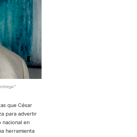
entrega”
ntas que César
za para advertir
o nacional en
na herramienta