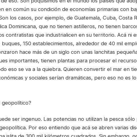
de eso. Son poquísimos en el mundo los países que adop
nen en común su condición de economías primarias con baj
. Son los casos, por ejemplo, de Guatemala, Cuba, Costa R
a Dominicana, que no tienen astilleros, no tienen barcos
s contratistas que industrialicen en su territorio. Acá ni
 buques, 150 establecimientos, alrededor de 40 mil empl
enzaron hace más de un siglo con unas lanchitas pequeñ
ues importantes, tienen plantas para procesar el recurso
o eso se va a la quiebra. Quieren convertir el mar en tie
onómicas y sociales serían dramáticas, pero eso no es lo
 geopolítico?
ede ser ingenuo. Las potencias no utilizan la pesca sólo
eopolítica. Por eso entiendo que acá se abren varias dis
na islita de 300 mil kilómetros cuadrados. Sin embargo, 