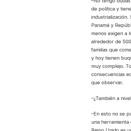
–No tengo dudas 
de política y tie
industrialización
Panamá y Repúblic
menos exigen a lo
alrededor de 500
familias que com
y hoy tienen buq
muy complejo. Tod
consecuencias ec
que observar.
–¿También a nivel
–En esto no se pu
una herramienta g
Reino Unido es u