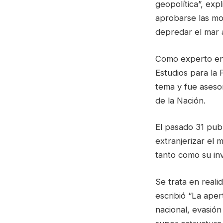
geopolítica”, exp
aprobarse las mod
depredar el mar a
Como experto en 
Estudios para la
tema y fue aseso
de la Nación.
El pasado 31 publ
extranjerizar el 
tanto como su inv
Se trata en real
escribió “La ape
nacional, evasión