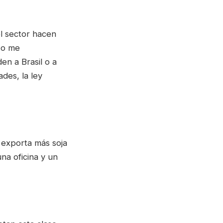
l sector hacen
No me
en a Brasil o a
des, la ley
 exporta más soja
una oficina y un