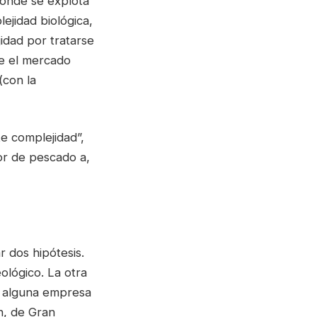
donde se explota
lejidad biológica,
jidad por tratarse
de el mercado
(con la
e complejidad”,
or de pescado a,
 dos hipótesis.
ológico. La otra
n alguna empresa
n, de Gran