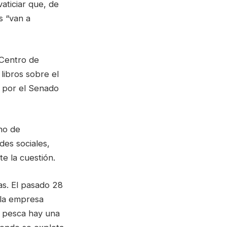
aticiar que, de
s “van a
 Centro de
libros sobre el
o por el Senado
ino de
des sociales,
e la cuestión.
as. El pasado 28
 la empresa
a pesca hay una