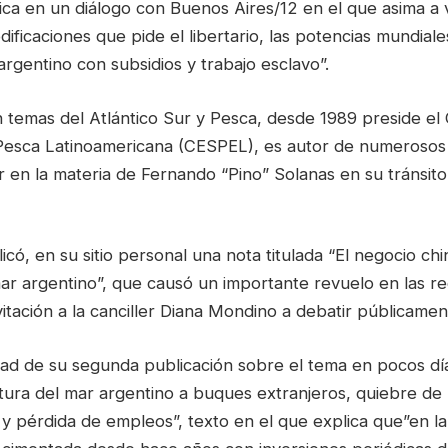
lica en un diálogo con Buenos Aires/12 en el que asima a v
ificaciones que pide el libertario, las potencias mundiale
rgentino con subsidios y trabajo esclavo”.
temas del Atlántico Sur y Pesca, desde 1989 preside el
 Pesca Latinoamericana (CESPEL), es autor de numerosos 
r en la materia de Fernando “Pino” Solanas en su tránsit
icó, en su sitio personal una nota titulada “El negocio ch
mar argentino”, que causó un importante revuelo en las re
itación a la canciller Diana Mondino a debatir públicament
idad de su segunda publicación sobre el tema en pocos dí
rtura del mar argentino a buques extranjeros, quiebre de
 y pérdida de empleos”, texto en el que explica que”en l