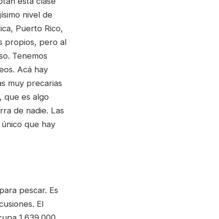
tan esta clase
ísimo nivel de
ica, Puerto Rico,
 propios, pero al
 eso. Tenemos
eos. Acá hay
as muy precarias
, que es algo
rra de nadie. Las
 único que hay
 para pescar. Es
cusiones. El
ocupa 1.639.000