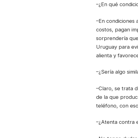
–¿En qué condici
–En condiciones 
costos, pagan im
sorprendería que
Uruguay para evi
alienta y favorece
–¿Sería algo simi
–Claro, se trata 
de la que produce.
teléfono, con eso
–¿Atenta contra e