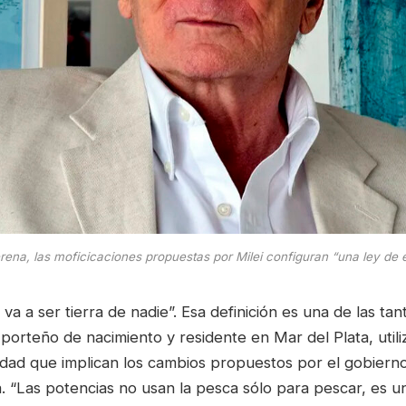
rena, las moficicaciones propuestas por Milei configuran “una ley de 
 va a ser tierra de nadie”. Esa definición es una de las ta
orteño de nacimiento y residente en Mar del Plata, utili
sidad que implican los cambios propuestos por el gobiern
. “Las potencias no usan la pesca sólo para pescar, es u