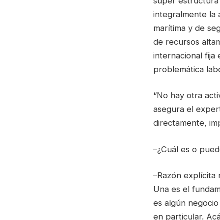
super estructura
integralmente la 
marítima y de seg
de recursos alta
internacional fija
problemática labo
“No hay otra acti
asegura el exper
directamente, imp
–¿Cuál es o pued
–Razón explícita
Una es el fundame
es algún negocio
en particular. Ac