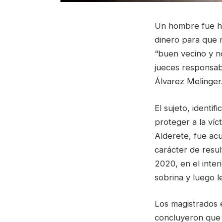
Un hombre fue ha
dinero para que n
“buen vecino y n
jueces responsab
Álvarez Melinger
El sujeto, identi
proteger a la víc
Alderete, fue ac
carácter de resul
2020, en el inter
sobrina y luego l
Los magistrados e
concluyeron que 