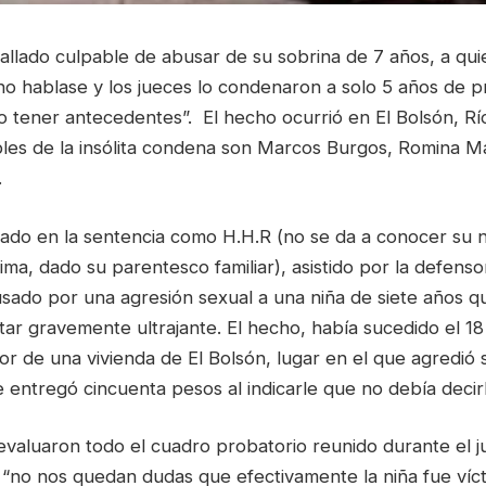
llado culpable de abusar de su sobrina de 7 años, a qui
o hablase y los jueces lo condenaron a solo 5 años de pr
o tener antecedentes”. El hecho ocurrió en El Bolsón, Rí
les de la insólita condena son Marcos Burgos, Romina Ma
.
ficado en la sentencia como H.H.R (no se da a conocer su
tima, dado su parentesco familiar), asistido por la defensor
usado por una agresión sexual a una niña de siete años q
tar gravemente ultrajante. El hecho, había sucedido el 1
ior de una vivienda de El Bolsón, lugar en el que agredió
e entregó cincuenta pesos al indicarle que no debía decir
valuaron todo el cuadro probatorio reunido durante el ju
“no nos quedan dudas que efectivamente la niña fue víc