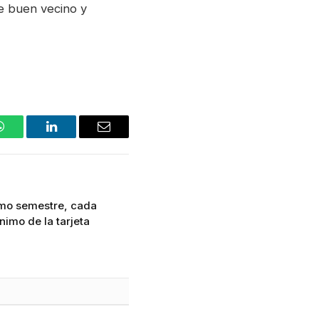
e buen vecino y
WhatsApp
LinkedIn
Email
timo semestre, cada
imo de la tarjeta