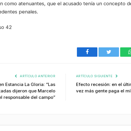
n como atenuantes, que el acusado tenía un concepto d
edentes penales.
so 42
Facebook
Twitter
ARTÍCULO ANTERIOR
ARTÍCULO SIGUIENTE
en Estancia La Gloria: “Las
Efecto recesión: en el úl
tadas dijeron que Marcelo
vez más gente paga el mín
 el responsable del campo”