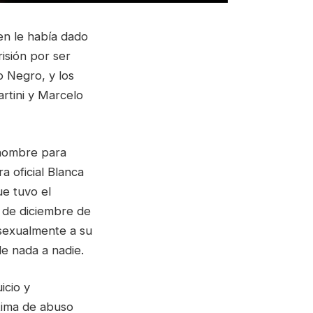
en le había dado
isión por ser
o Negro, y los
rtini y Marcelo
 nombre para
a oficial Blanca
ue tuvo el
8 de diciembre de
 sexualmente a su
le nada a nadie.
icio y
tima de abuso