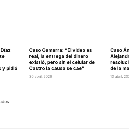
 Díaz
Caso Gamarra: “El video es
Caso Án
te
real, la entrega del dinero
Alejandr
existió, pero sin el celular de
resoluc
y pidió
Castro la causa se cae”
de la ma
30 abril, 2026
13 abril, 2
rados