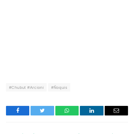
#Chubut #Arcioni
#Ñoquis
Facebook
Twitter
WhatsApp
LinkedIn
Email