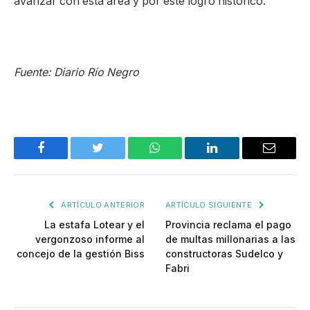
avanzar con esta área y por este logro histórico.
Fuente: Diario Río Negro
Facebook
Twitter
WhatsApp
LinkedIn
Email
ARTÍCULO ANTERIOR
ARTÍCULO SIGUIENTE
La estafa Lotear y el
Provincia reclama el pago
vergonzoso informe al
de multas millonarias a las
concejo de la gestión Biss
constructoras Sudelco y
Fabri