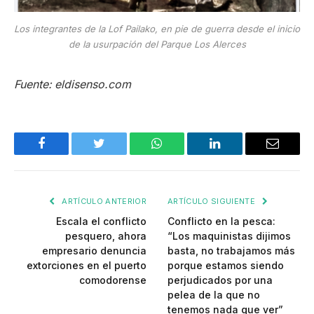
Los integrantes de la Lof Pailako, en pie de guerra desde el inicio
de la usurpación del Parque Los Alerces
Fuente: eldisenso.com
Facebook
Twitter
WhatsApp
LinkedIn
Email
ARTÍCULO ANTERIOR
ARTÍCULO SIGUIENTE
Escala el conflicto
Conflicto en la pesca:
pesquero, ahora
“Los maquinistas dijimos
empresario denuncia
basta, no trabajamos más
extorciones en el puerto
porque estamos siendo
comodorense
perjudicados por una
pelea de la que no
tenemos nada que ver”