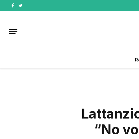
Facebook
Twitter
R
Lattanzi
“No voy