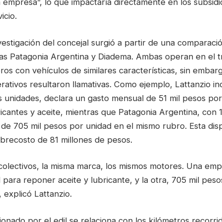
 empresa”, lo que impactaría directamente en los subsidi
icio.
nvestigación del concejal surgió a partir de una comparaci
as Patagonia Argentina y Diadema. Ambas operan en el t
os con vehículos de similares características, sin embarg
rativos resultaron llamativas. Como ejemplo, Lattanzio in
s unidades, declara un gasto mensual de 51 mil pesos po
cantes y aceite, mientras que Patagonia Argentina, con 1
 de 705 mil pesos por unidad en el mismo rubro. Esta dis
brecosto de 81 millones de pesos.
colectivos, la misma marca, los mismos motores. Una empr
para reponer aceite y lubricante, y la otra, 705 mil peso
, explicó Lattanzio.
onado por el edil se relaciona con los kilómetros recorrid