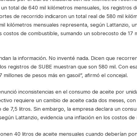
n total de 640 mil kilómetros mensuales, los registros d
ortes de recorrido indicaron un total real de 580 mil kiló
 mil kilómetros mensuales representa, según Lattanzio, u
 los costos de combustible, sumando un sobrecosto de 17 
ndan la información. No inventé nada. Dicen que recorre
 los registros de SUBE muestran que son 580 mil. Con esa
 millones de pesos más en gasoil”, afirmó el concejal.
denunció inconsistencias en el consumo de aceite por uni
olectivo requiere un cambio de aceite cada dos meses, co
 de 7,5 litros. Sin embargo, la empresa declara un con
, según Lattanzio, evidencia una inflación en los costos d
onen 40 litros de aceite mensuales cuando deberían pone