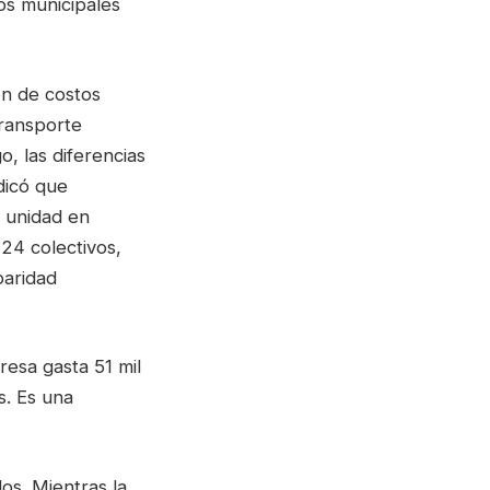
os municipales
ón de costos
ransporte
o, las diferencias
dicó que
r unidad en
24 colectivos,
paridad
esa gasta 51 mil
s. Es una
os. Mientras la