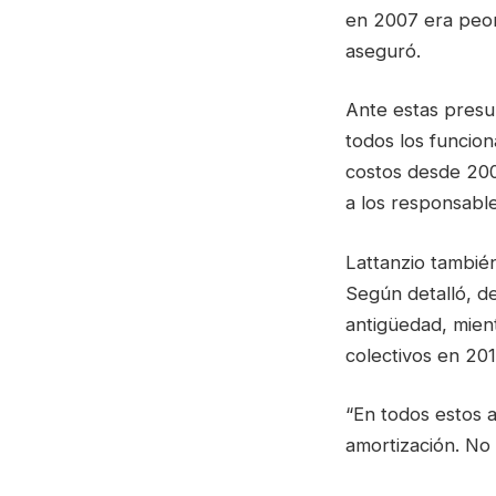
en 2007 era peor
aseguró.
Ante estas presun
todos los funcion
costos desde 200
a los responsable
Lattanzio también
Según detalló, de
antigüedad, mient
colectivos en 20
“En todos estos 
amortización. No 