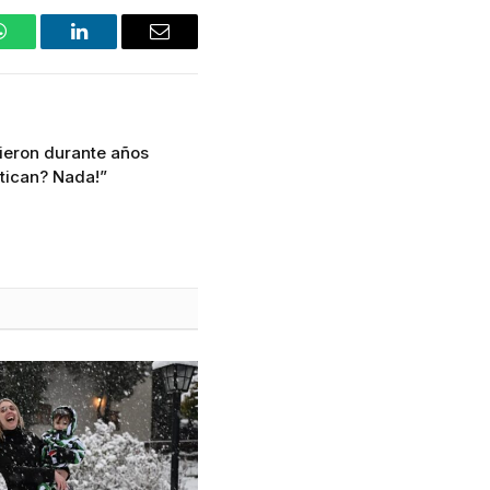
WhatsApp
LinkedIn
Email
cieron durante años
itican? Nada!”