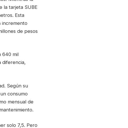
e la tarjeta SUBE
metros. Esta
n incremento
millones de pesos
n 640 mil
 diferencia,
dad. Según su
n un consumo
sumo mensual de
e mantenimiento.
r solo 7,5. Pero