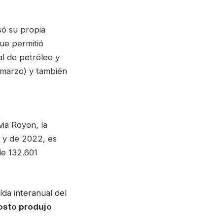
só su propia
que permitió
l de petróleo y
(marzo) y también
via Royon, la
 y de 2022, es
de 132.601
ída interanual del
osto produjo