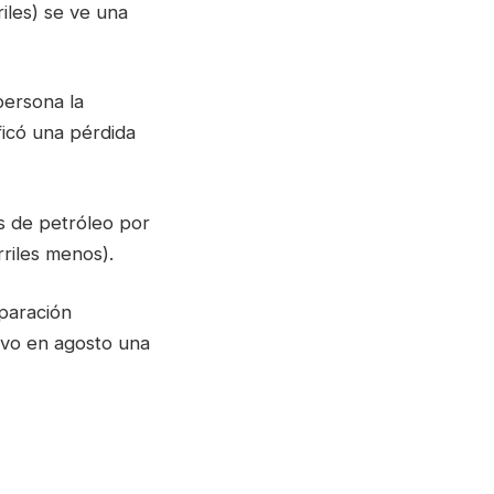
iles) se ve una
persona la
ficó una pérdida
s de petróleo por
riles menos).
mparación
tuvo en agosto una