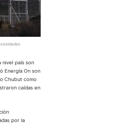
ecesidades.
 nivel país son
só Energía On son
anto Chubut como
straron caídas en
ción
adas por la