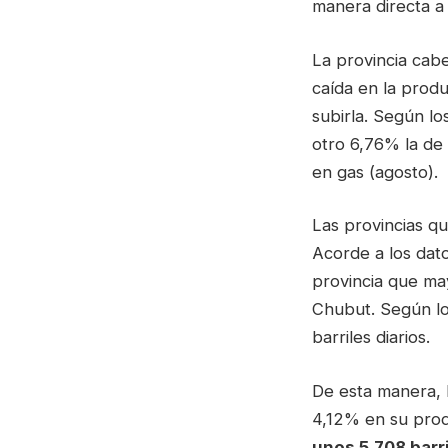
manera directa a
La provincia cab
caída en la produ
subirla. Según l
otro 6,76% la de
en gas (agosto).
Las provincias q
Acorde a los datos
provincia que ma
Chubut. Según lo
barriles diarios.
De esta manera, l
4,12% en su prod
unos 5.708 barr