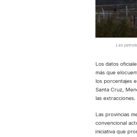
Las petrol
Los datos oficial
más que elocuent
los porcentajes 
Santa Cruz, Mend
las extracciones.
Las provincias me
convencional act
iniciativa que pr