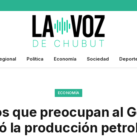
egional
Política
Economía
Sociedad
Deport
ECONOMÍA
os que preocupan al G
 la producción petrol