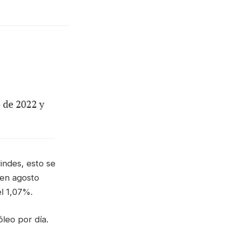
indes, esto se
 en agosto
el 1,07%.
leo por día.