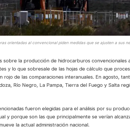
eras orientadas al convencional piden medidas que se ajusten a sus n
es sobre la producción de hidrocarburos convencionales a
es y lo que sobresale de las hojas de cálculo que proce
en rojo de las comparaciones interanuales. En agosto, t
oza, Río Negro, La Pampa, Tierra del Fuego y Salta regi
ncionadas fueron elegidas para el análisis por su produc
ual y porque son las que principalmente se verían alcanz
omueve la actual administración nacional.