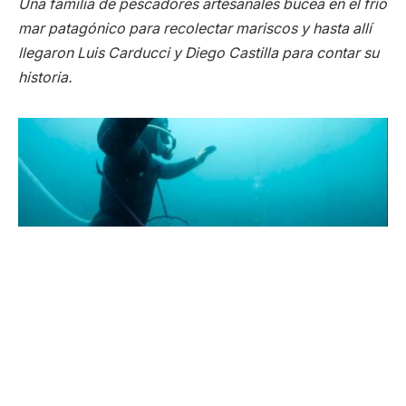
Una familia de pescadores artesanales bucea en el frío
mar patagónico para recolectar mariscos y hasta allí
llegaron Luis Carducci y Diego Castilla para contar su
historia.
Los buzos pescan con un salabardo (una cesta de red) atada a
un cabo y un narguil.
Rodeada de tierras agrietadas por la aridez de la
Patagonia, se esconde una playa llena de belleza,