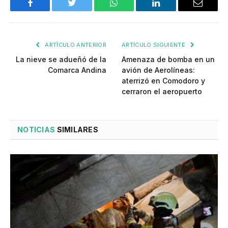
Facebook
Twitter
WhatsApp
LinkedIn
Email
ARTÍCULO ANTERIOR
ARTÍCULO SIGUIENTE
La nieve se adueñó de la
Amenaza de bomba en un
Comarca Andina
avión de Aerolíneas:
aterrizó en Comodoro y
cerraron el aeropuerto
NOTICIAS
SIMILARES