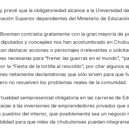
y prevé que la obligatoriedad alcance a la Universidad de
mación Superior dependientes del Ministerio de Educación
Bowman contrasta gratamente con la gran mayoría de p
 diputados y concejales nos han acostumbrado en Chubut
n destacar acciones o personajes irrelevantes o solicitar
ones necesarias para “frenar las guerras en el mundo”, “pa
por la “Fiesta de la tortilla al rescoldo”, por citar algunos 
tiones netamente declamatorias que sólo sirven para que 
pero no resuelven los problemas reales de la comunidad.
rtualidad semipresencial obligatoria en las carreras de E
racias a las inversiones de emprendedores privados que a
s pueblos del interior, que posiblemente sea un negocio 
bilidad para que miles de chubutenses puedan integrarse