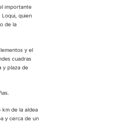
el importante
 Loqui, quien
o de la
elementos y el
andes cuadras
la y plaza de
ñas.
5 km de la aldea
pa y cerca de un