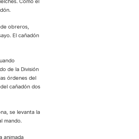
uelches. Como el
adón.
 de obreros,
sayo. El cañadón
cuando
o de la División
las órdenes del
n del cañadón dos
na, se levanta la
al mando.
la animada