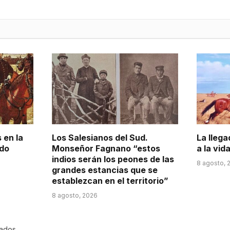
 en la
Los Salesianos del Sud.
La llega
ado
Monseñor Fagnano “estos
a la vid
indios serán los peones de las
8 agosto, 
grandes estancias que se
establezcan en el territorio”
8 agosto, 2026
rados