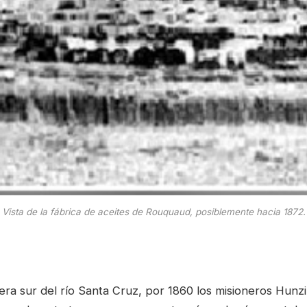
Vista de la fábrica de aceites de Rouquaud, posiblemente hacia 1872.
era sur del río Santa Cruz, por 1860 los misioneros Hunzi