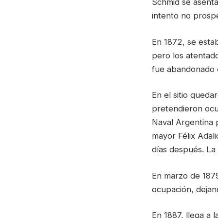
Schmid se asenta
intento no prosp
En 1872, se estab
pero los atentad
fue abandonado 
En el sitio queda
pretendieron ocup
Naval Argentina 
mayor Félix Adal
días después. La 
En marzo de 1879,
ocupación, dejan
En 1887, llega a 