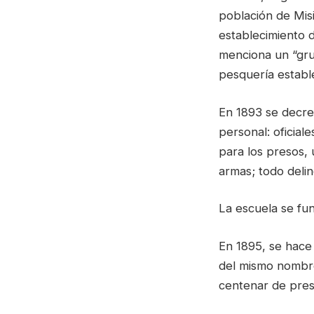
población de Misi
establecimiento d
menciona un “grup
pesquería establ
En 1893 se decret
personal: oficial
para los presos, u
armas; todo deli
La escuela se fun
En 1895, se hace 
del mismo nombre 
centenar de presi