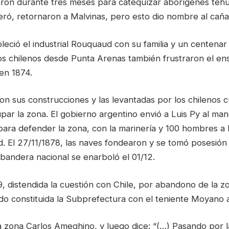
ron durante tres meses para catequízar aborígenes teh
eró, retornaron a Malvinas, pero esto dio nombre al cañ
leció el industrial Rouquaud con su familia y un centenar
os chilenos desde Punta Arenas también frustraron el en
en 1874.
ron sus construcciones y las levantadas por los chilenos 
ar la zona. El gobierno argentino envió a Luis Py al mand
para defender la zona, con la marinería y 100 hombres a 
id. El 27/11/1878, las naves fondearon y se tomó posesió
bandera nacional se enarboló el 01/12.
 distendida la cuestión con Chile, por abandono de la zo
do constituida la Subprefectura con el teniente Moyano 
la zona Carlos Ameghino, y luego dice: “(…) Pasando por 