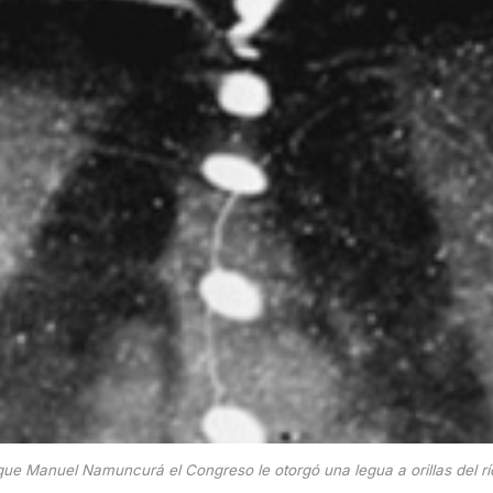
que Manuel Namuncurá el Congreso le otorgó una legua a orillas del r