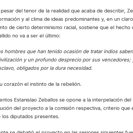
pesar del tenor de la realidad que acaba de describir, Z
ormación y al clima de ideas predominantes y, en un clar
ento de cierto determinismo racial, sostiene que el hech
lido no va a ser el último:
os hombres que han tenido ocasión de tratar indios sabe
civilización y un profundo desprecio por sus vencedores; y
clavo, obligados por la dura necesidad.
su corazón el instinto de la rebelión.
tos Estanislao Zeballos se opone a la interpelación del 
ción del proyecto a la comisión respectiva, criterio que
 los diputados presentes.
e se debatió el proyecto en las sesiones siguientes fue