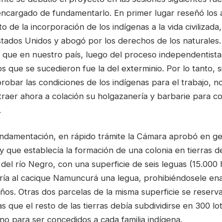
 encargado de fundamentarlo. En primer lugar reseñó los
o de la incorporación de los indígenas a la vida civilizada,
tados Unidos y abogó por los derechos de los naturales.
que en nuestro país, luego del proceso independentista, 
os que se sucedieron fue la del exterminio. Por lo tanto, 
bar las condiciones de los indígenas para el trabajo, no
raer ahora a colación su holgazanería y barbarie para co
.
ndamentación, en rápido trámite la Cámara aprobó en gen
y que establecía la formación de una colonia en tierras d
s del río Negro, con una superficie de seis leguas (15.000 
ría al cacique Namuncurá una legua, prohibiéndosele ena
años. Otras dos parcelas de la misma superficie se reser
 que el resto de las tierras debía subdividirse en 300 lo
o para ser concedidos a cada familia indígena.