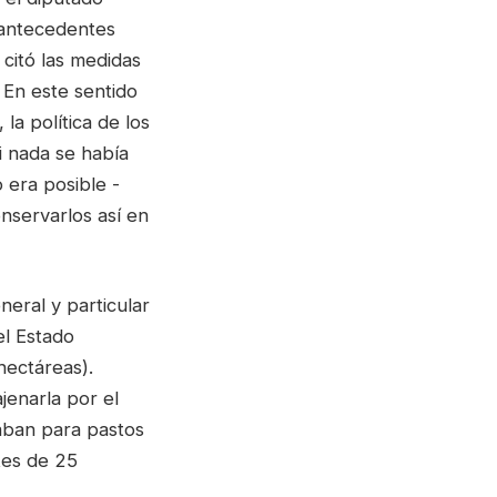
 antecedentes
 citó las medidas
 En este sentido
la política de los
si nada se había
 era posible -
nservarlos así en
eral y particular
el Estado
hectáreas).
jenarla por el
vaban para pastos
tes de 25