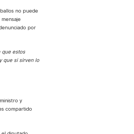
eballos no puede
o mensaje
o denunciado por
n que estos
 que si sirven lo
ministro y
 es compartido
 el diputado