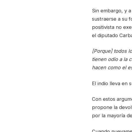
Sin embargo, y a 
sustraerse a su f
positivista no ex
el diputado Carbal
[Porque] todos l
tienen odio a la 
hacen como el es
El indio lleva en 
Con estos argumen
propone la devolu
por la mayoría de
Cuando nuevament