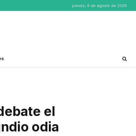
jueves, 6 de agosto de 2026
es
debate el
indio odia