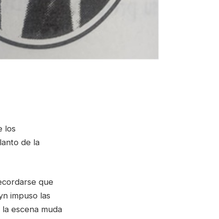
 los
anto de la
recordarse que
yn impuso las
e la escena muda