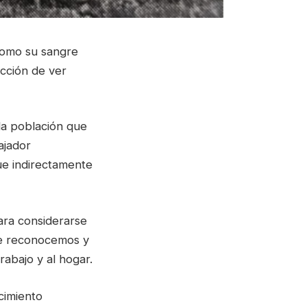
 como su sangre
acción de ver
da población que
ajador
ue indirectamente
ara considerarse
le reconocemos y
rabajo y al hogar.
cimiento