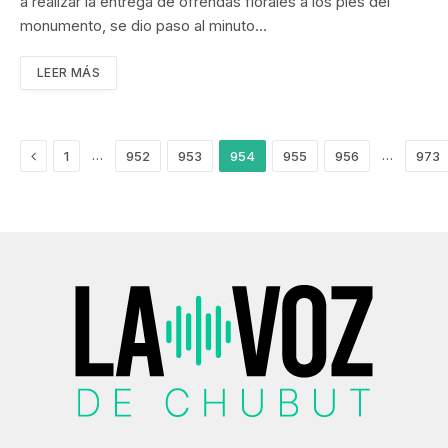
a realizar la entrega de ofrendas florales a los pies del
monumento, se dio paso al minuto…
LEER MÁS
Anterior
…
…
1
952
953
954
955
956
973