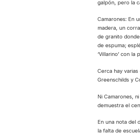
galpón, pero la c
Camarones: En un
madera, un corra
de granito donde
de espuma; esplén
‘Villarino’ con l
Cerca hay varias
Greenschilds y C
Ni Camarones, ni
demuestra el cens
En una nota del 
la falta de escu