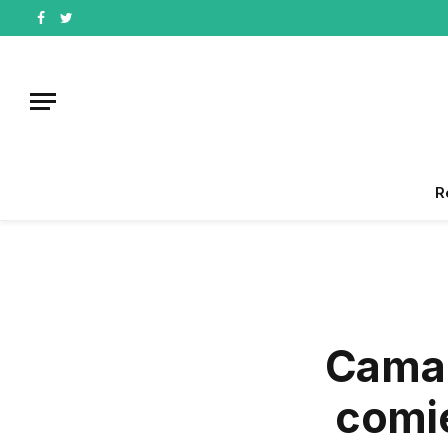
Facebook
Twitter
R
Camar
comie