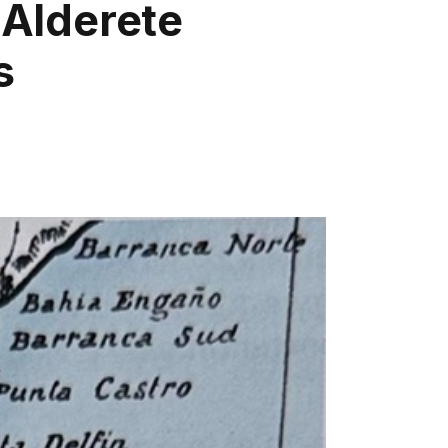
 Alderete
s