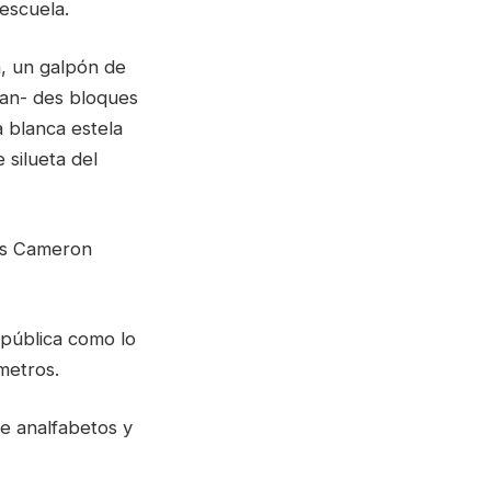
 escuela.
, un galpón de
ran- des bloques
 blanca estela
 silueta del
res Cameron
 pública como lo
metros.
e analfabetos y