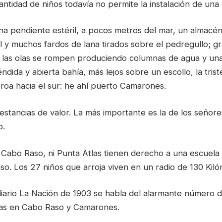
antidad de niños todavía no permite la instalación de una
a pendiente estéril, a pocos metros del mar, un almacén
l y muchos fardos de lana tirados sobre el pedregullo; g
 las olas se rompen produciendo columnas de agua y una
dida y abierta bahía, más lejos sobre un escollo, la triste
a proa hacia el sur: he ahí puerto Camarones.
 estancias de valor. La más importante es la de los seño
o.
 Cabo Raso, ni Punta Atlas tienen derecho a una escuela
o. Los 27 niños que arroja viven en un radio de 130 Kiló
diario La Nación de 1903 se habla del alarmante número d
elas en Cabo Raso y Camarones.