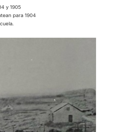
04 y 1905
antean para 1904
cuela.