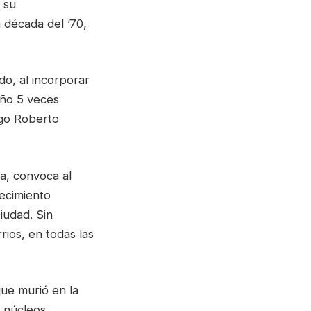
 su
a década del ’70,
o, al incorporar
año 5 veces
ogo Roberto
a, convoca al
recimiento
iudad. Sin
ios, en todas las
que murió en la
s núcleos