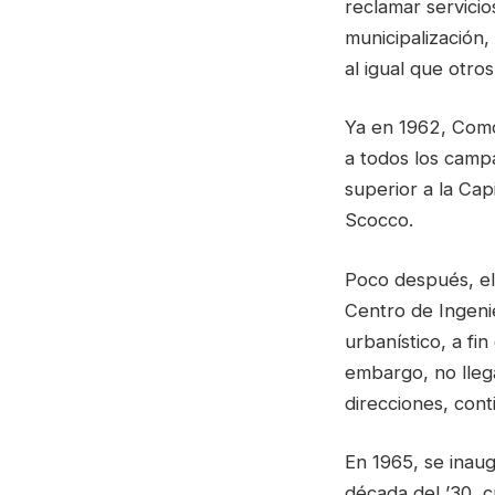
reclamar servici
municipalización,
al igual que otros
Ya en 1962, Como
a todos los camp
superior a la Ca
Scocco.
Poco después, el
Centro de Ingenie
urbanístico, a fi
embargo, no llega
direcciones, cont
En 1965, se inau
década del ’30, c