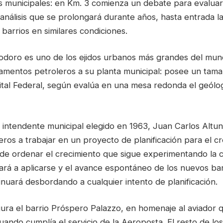
os municipales: en Km. 3 comienza un debate para evaluar
 análisis que se prolongará durante años, hasta entrada l
 barrios en similares condiciones.
doro es uno de los ejidos urbanos más grandes del mund
amentos petroleros a su planta municipal: posee un tam
pital Federal, según evalúa en una mesa redonda el geól
 intendente municipal elegido en 1963, Juan Carlos Altun
ros a trabajar en un proyecto de planificación para el c
n de ordenar el crecimiento que sigue experimentando la c
rá a aplicarse y el avance espontáneo de los nuevos barr
inuará desbordando a cualquier intento de planificación.
gura el barrio Próspero Palazzo, en homenaje al aviador 
uando cumplía el servicio de la Aeroposta. El resto de lo