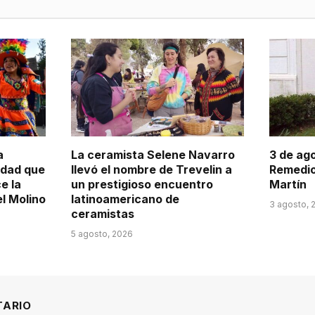
a
La ceramista Selene Navarro
3 de ago
idad que
llevó el nombre de Trevelin a
Remedio
e la
un prestigioso encuentro
Martín
el Molino
latinoamericano de
3 agosto, 
ceramistas
5 agosto, 2026
TARIO