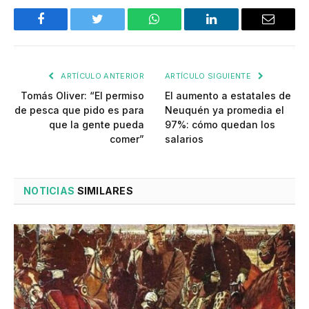
Facebook
Twitter
WhatsApp
LinkedIn
Email
ARTÍCULO ANTERIOR
ARTÍCULO SIGUIENTE
Tomás Oliver: “El permiso
El aumento a estatales de
de pesca que pido es para
Neuquén ya promedia el
que la gente pueda
97%: cómo quedan los
comer”
salarios
NOTICIAS
SIMILARES