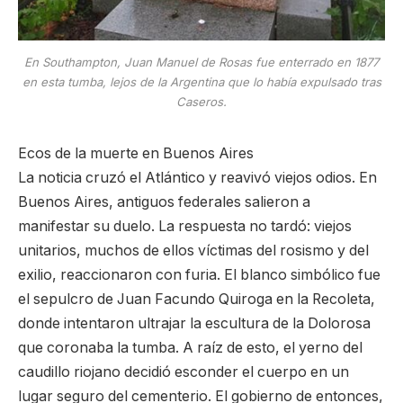
En Southampton, Juan Manuel de Rosas fue enterrado en 1877
en esta tumba, lejos de la Argentina que lo había expulsado tras
Caseros.
Ecos de la muerte en Buenos Aires
La noticia cruzó el Atlántico y reavivó viejos odios. En
Buenos Aires, antiguos federales salieron a
manifestar su duelo. La respuesta no tardó: viejos
unitarios, muchos de ellos víctimas del rosismo y del
exilio, reaccionaron con furia. El blanco simbólico fue
el sepulcro de Juan Facundo Quiroga en la Recoleta,
donde intentaron ultrajar la escultura de la Dolorosa
que coronaba la tumba. A raíz de esto, el yerno del
caudillo riojano decidió esconder el cuerpo en un
lugar seguro del cementerio. El gobierno de entonces,