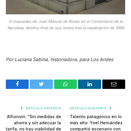
El mausoleo de Juan Manuel de Rosas en el Cementerio de la
Recoleta, destino final de sus restos tras la repatriación de 1989
Por Luciana Sabina, historiadora, para Los
Andes
Facebook
Twitter
WhatsApp
LinkedIn
Email
ARTÍCULO ANTERIOR
ARTÍCULO SIGUIENTE
Alfionsín: “Sin medidas de
Talento patagónico en lo
ahorra y sin adecuar la
más alto: Yoel Hernández
tarifa, no hay viabilidad de
compartió escenario con