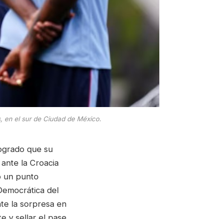
, en el sur de Ciudad de México.
logrado que su
 ante la Croacia
ó un punto
Democrática del
te la sorpresa en
 y sellar el pase