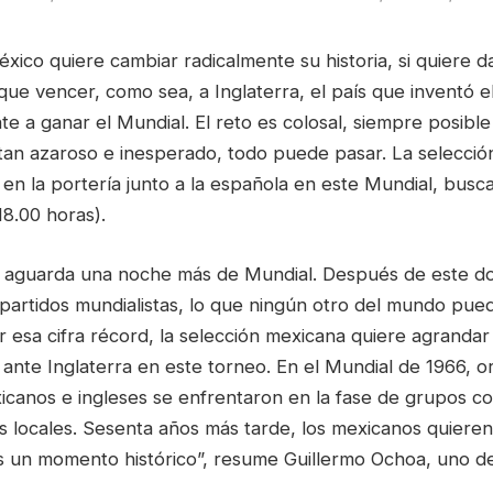
México quiere cambiar radicalmente su historia, si quiere da
 que vencer, como sea, a Inglaterra, el país que inventó el
te a ganar el Mundial. El reto es colosal, siempre posible
tan azaroso e inesperado, todo puede pasar. La selecció
a en la portería junto a la española en este Mundial, busc
18.00 horas).
a aguarda una noche más de Mundial. Después de este do
partidos mundialistas, lo que ningún otro del mundo pue
 esa cifra récord, la selección mexicana quiere agrandar 
o ante Inglaterra en este torneo. En el Mundial de 1966, o
canos e ingleses se enfrentaron en la fase de grupos con
s locales. Sesenta años más tarde, los mexicanos quieren
s un momento histórico”, resume Guillermo Ochoa, uno de 