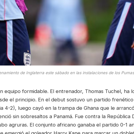
enamiento de Inglaterra este sábado en las instalaciones de los Pumas
 un equipo formidable. El entrenador, Thomas Tuchel, ha 
esde el principio. En el debut sostuvo un partido frenético
ria 4-2), luego cayó en la trampa de Ghana que le arranc
enció sin sobresaltos a Panamá. Fue contra la República 
o agruras. El conjunto africano ganaba el partido 0-1 an
e emergió el goleador Harry Kane para marcar un doblete