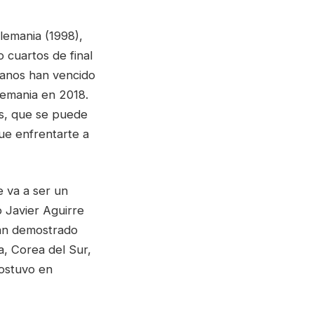
emania (1998),
 cuartos de final
canos han vencido
emania en 2018.
os, que se puede
que enfrentarte a
e va a ser un
 Javier Aguirre
 han demostrado
a, Corea del Sur,
sostuvo en