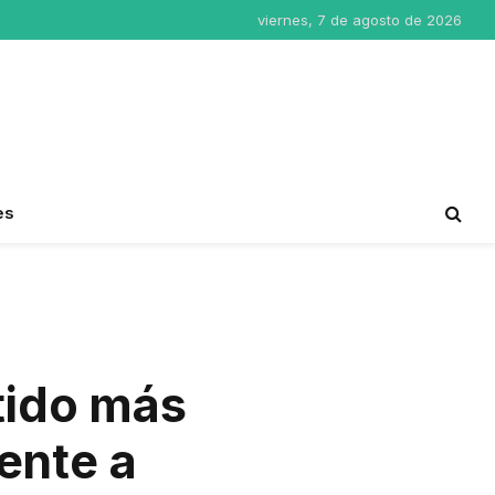
viernes, 7 de agosto de 2026
es
tido más
rente a