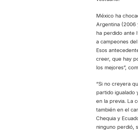
México ha chocad
Argentina (2006 y
ha perdido ante I
a campeones del 
Esos antecedentes
creer, que hay po
los mejores”, com
“Si no creyera qu
partido igualado
en la previa. La 
también en el cam
Chequia y Ecuado
ninguno perdió, s