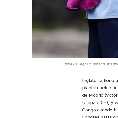
Jude Bellingham durante el entr
Inglaterra tiene
plantilla pelee d
de Modric (victo
(empate 0-0) y v
Congo cuando hub
Londres hasta qu