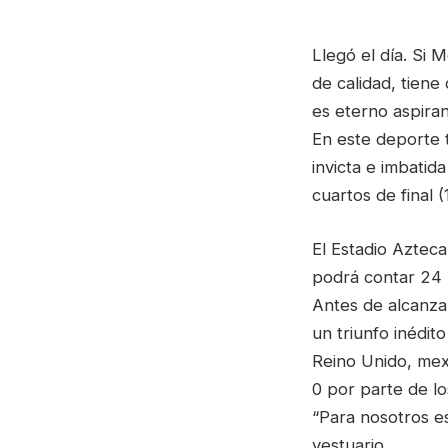
Llegó el día. Si 
de calidad, tiene
es eterno aspiran
En este deporte 
invicta e imbatid
cuartos de final (
El Estadio Aztec
podrá contar 24 
Antes de alcanzar
un triunfo inédit
Reino Unido, mexi
0 por parte de lo
“Para nosotros e
vestuario.