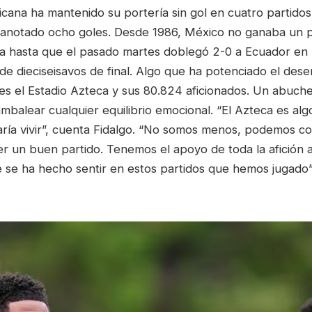
cana ha mantenido su portería sin gol en cuatro partidos
 anotado ocho goles. Desde 1986, México no ganaba un p
cta hasta que el pasado martes doblegó 2-0 a Ecuador en 
de dieciseisavos de final. Algo que ha potenciado el des
 es el Estadio Azteca y sus 80.824 aficionados. Un abuch
mbalear cualquier equilibrio emocional. “El Azteca es alg
taría vivir”, cuenta Fidalgo. “No somos menos, podemos co
r un buen partido. Tenemos el apoyo de toda la afición 
e se ha hecho sentir en estos partidos que hemos jugado