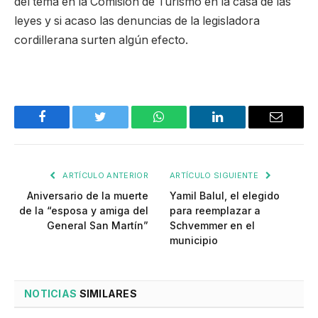
del tema en la Comisión de Turismo en la casa de las
leyes y si acaso las denuncias de la legisladora
cordillerana surten algún efecto.
Facebook
Twitter
WhatsApp
LinkedIn
Email
ARTÍCULO ANTERIOR
ARTÍCULO SIGUIENTE
Aniversario de la muerte
Yamil Balul, el elegido
de la “esposa y amiga del
para reemplazar a
General San Martín”
Schvemmer en el
municipio
NOTICIAS
SIMILARES